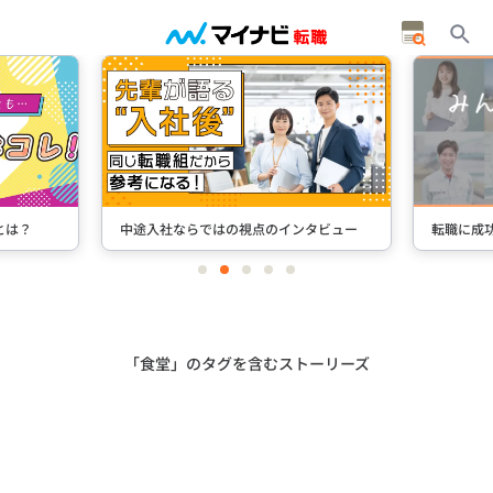
とは？
中途入社ならではの視点のインタビュー
転職に成
item
item
item
item
item
0
1
2
3
4
Item
2
of
5
「食堂」のタグを含むストーリーズ