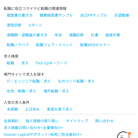
転職に役立つマイナビ転職の関連情報
履歴書の書き方
職務経歴書サンプル
自己PRサンプル
志望動機
適性診断
Uターン
退職願・退職届の書き方
年収
適職診断
仕事
面接対策
転職ノウハウ
転職フェア・イベント
転職WEBセミナー
求人検索
転職
求人
Pick Upキーワード
専門サイトで求人を探す
IT・エンジニア転職・求人
ものづくり転職・求人
女性 転職・求人
海外転職・求人
人気の求人条件
未経験
土日休み
英語を扱う求人
会員規約
個人情報の取り扱い
サイトマップ
問い合わせ
求人掲載の問い合わせ<企業様向け>
Human Capitalサポネット<採用ご担当者向け>