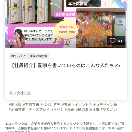
2024-06-20
43
はたらく人
職場の雰囲気
【社員紹介】記事を書いているのはこんな人たち✍
株式会社五光
#栃木県
#宇都宮市
#（株）五光
#五光
#イベント会社
#デザイン業
#企画営業
#ディスプレイ
#イベント企画
#魅力ある仕事
#やりがい
#スキルアップ
#産休
#女性活躍
#株式会社五光
本コンテンツは、企業各社が自ら発信するオリジナル情報です。内容に関するご質
問等は、直接掲載企業にお願いいたします。マイナビ転職編集部では、お問い合わ