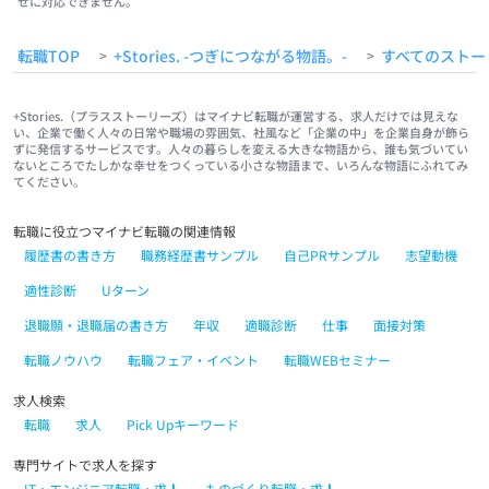
せに対応できません。
転職TOP
+Stories. -つぎにつながる物語。-
すべてのストー
>
>
+Stories.（プラスストーリーズ）はマイナビ転職が運営する、求人だけでは見えな
い、企業で働く人々の日常や職場の雰囲気、社風など「企業の中」を企業自身が飾ら
ずに発信するサービスです。人々の暮らしを変える大きな物語から、誰も気づいてい
ないところでたしかな幸せをつくっている小さな物語まで、いろんな物語にふれてみ
てください。
転職に役立つマイナビ転職の関連情報
履歴書の書き方
職務経歴書サンプル
自己PRサンプル
志望動機
適性診断
Uターン
退職願・退職届の書き方
年収
適職診断
仕事
面接対策
転職ノウハウ
転職フェア・イベント
転職WEBセミナー
求人検索
転職
求人
Pick Upキーワード
専門サイトで求人を探す
IT・エンジニア転職・求人
ものづくり転職・求人