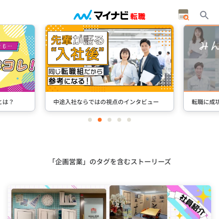
の視点のインタビュー
転職に成功した先輩たちのインタビュー
item
item
item
item
item
0
1
2
3
4
Item
3
of
5
「企画営業」のタグを含むストーリーズ