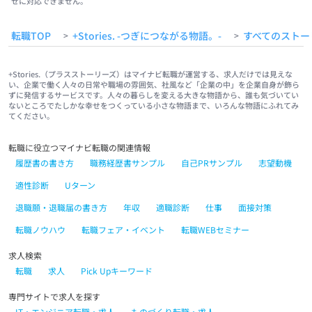
せに対応できません。
転職TOP
+Stories. -つぎにつながる物語。-
すべてのストー
>
>
+Stories.（プラスストーリーズ）はマイナビ転職が運営する、求人だけでは見えな
い、企業で働く人々の日常や職場の雰囲気、社風など「企業の中」を企業自身が飾ら
ずに発信するサービスです。人々の暮らしを変える大きな物語から、誰も気づいてい
ないところでたしかな幸せをつくっている小さな物語まで、いろんな物語にふれてみ
てください。
転職に役立つマイナビ転職の関連情報
履歴書の書き方
職務経歴書サンプル
自己PRサンプル
志望動機
適性診断
Uターン
退職願・退職届の書き方
年収
適職診断
仕事
面接対策
転職ノウハウ
転職フェア・イベント
転職WEBセミナー
求人検索
転職
求人
Pick Upキーワード
専門サイトで求人を探す
IT・エンジニア転職・求人
ものづくり転職・求人