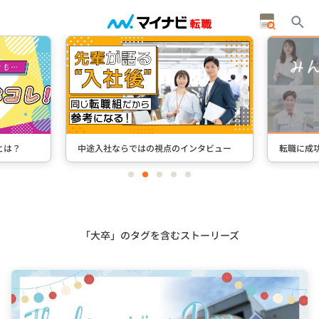
とは？
中途入社ならではの視点のインタビュー
転職に成
item
item
item
item
item
0
1
2
3
4
Item
2
of
5
「大卒」のタグを含むストーリーズ