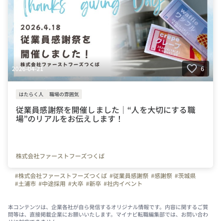
2026-04-21
6
はたらく人
職場の雰囲気
従業員感謝祭を開催しました｜“人を大切にする職
場”のリアルをお伝えします！
株式会社ファーストフーズつくば
#株式会社ファーストフーズつくば
#従業員感謝祭
#感謝祭
#茨城県
#土浦市
#中途採用
#大卒
#新卒
#社内イベント
本コンテンツは、企業各社が自ら発信するオリジナル情報です。内容に関するご質
問等は、直接掲載企業にお願いいたします。マイナビ転職編集部では、お問い合わ