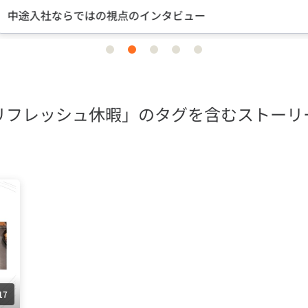
途入社ならではの視点のインタビュー
item
item
item
item
item
0
1
2
3
4
リフレッシュ休暇」のタグを含むストーリ
17