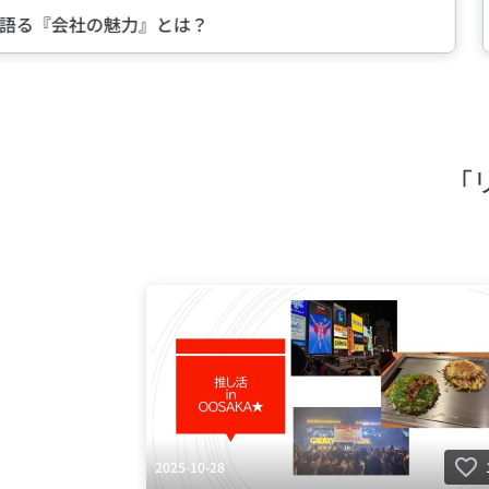
る『会社の魅力』とは？
中
Item
2
of
5
「
2025-10-28