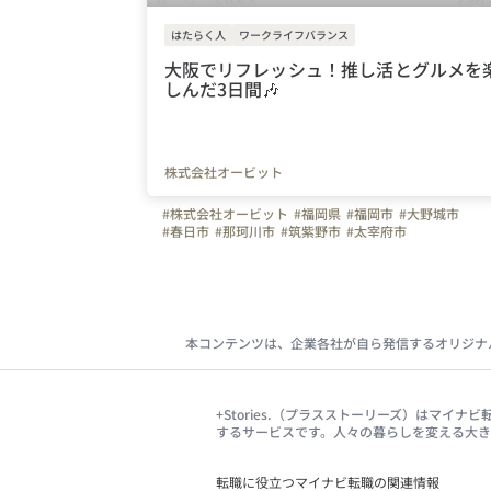
はたらく人
ワークライフバランス
大阪でリフレッシュ！推し活とグルメを
しんだ3日間🎶
株式会社オービット
#株式会社オービット
#福岡県
#福岡市
#大野城市
#春日市
#那珂川市
#筑紫野市
#太宰府市
#リフレッシュ休暇
#九州
#大阪府
本コンテンツは、企業各社が自ら発信するオリジナ
+Stories.（プラスストーリーズ）はマ
するサービスです。人々の暮らしを変える大
転職に役立つマイナビ転職の関連情報