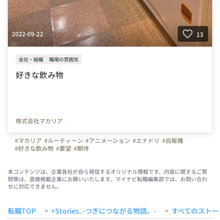
2022-09-22
13
会社・組織
職場の雰囲気
好きな飲み物
株式会社マカリア
#マカリア
#ルーティーン
#アニメーション
#エナドリ
#自販機
#好きな飲み物
#要望
#期待
本コンテンツは、企業各社が自ら発信するオリジナル情報です。内容に関するご質
問等は、直接掲載企業にお願いいたします。マイナビ転職編集部では、お問い合わ
せに対応できません。
転職TOP
+Stories. -つぎにつながる物語。-
すべてのストー
>
>