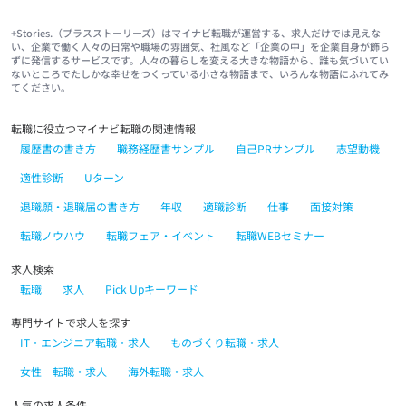
+Stories.（プラスストーリーズ）はマイナビ転職が運営する、求人だけでは見えな
い、企業で働く人々の日常や職場の雰囲気、社風など「企業の中」を企業自身が飾ら
ずに発信するサービスです。人々の暮らしを変える大きな物語から、誰も気づいてい
ないところでたしかな幸せをつくっている小さな物語まで、いろんな物語にふれてみ
てください。
転職に役立つマイナビ転職の関連情報
履歴書の書き方
職務経歴書サンプル
自己PRサンプル
志望動機
適性診断
Uターン
退職願・退職届の書き方
年収
適職診断
仕事
面接対策
転職ノウハウ
転職フェア・イベント
転職WEBセミナー
求人検索
転職
求人
Pick Upキーワード
専門サイトで求人を探す
IT・エンジニア転職・求人
ものづくり転職・求人
女性 転職・求人
海外転職・求人
人気の求人条件