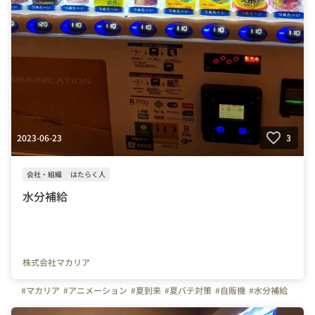
2023-06-23
3
会社・組織
はたらく人
水分補給
株式会社マカリア
#マカリア
#アニメーション
#夏到来
#夏バテ対策
#自販機
#水分補給