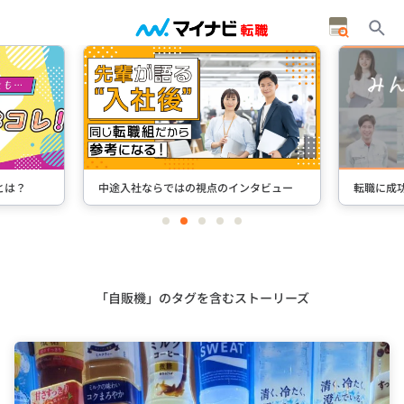
とは？
中途入社ならではの視点のインタビュー
転職に成
item
item
item
item
item
0
1
2
3
4
Item
2
of
5
「自販機」のタグを含むストーリーズ