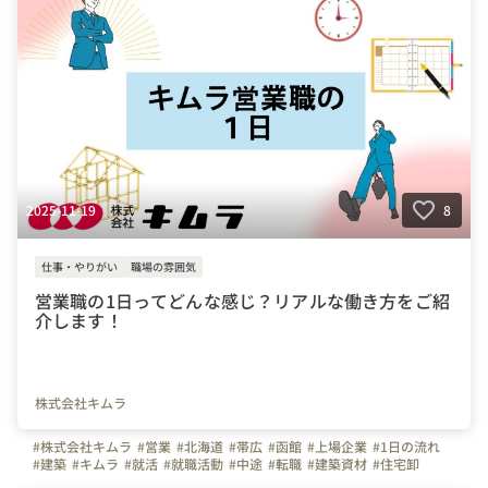
2025-11-19
8
仕事・やりがい
職場の雰囲気
営業職の1日ってどんな感じ？リアルな働き方をご紹
介します！
株式会社キムラ
#株式会社キムラ
#営業
#北海道
#帯広
#函館
#上場企業
#1日の流れ
#建築
#キムラ
#就活
#就職活動
#中途
#転職
#建築資材
#住宅卸
#札幌
#総合職
#営業職