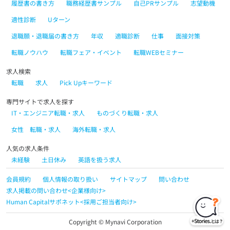
履歴書の書き方
職務経歴書サンプル
自己PRサンプル
志望動機
適性診断
Uターン
退職願・退職届の書き方
年収
適職診断
仕事
面接対策
転職ノウハウ
転職フェア・イベント
転職WEBセミナー
求人検索
転職
求人
Pick Upキーワード
専門サイトで求人を探す
IT・エンジニア転職・求人
ものづくり転職・求人
女性 転職・求人
海外転職・求人
人気の求人条件
未経験
土日休み
英語を扱う求人
会員規約
個人情報の取り扱い
サイトマップ
問い合わせ
求人掲載の問い合わせ<企業様向け>
Human Capitalサポネット<採用ご担当者向け>
Copyright © Mynavi Corporation