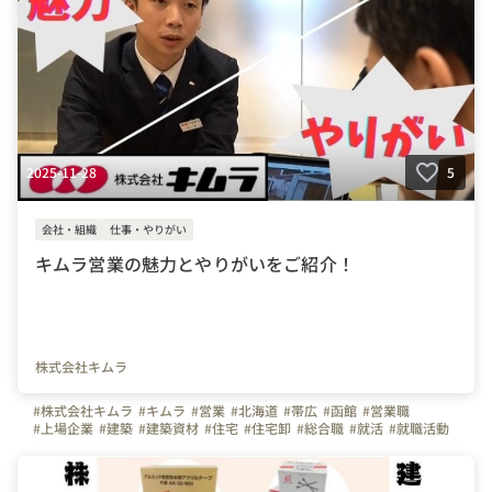
2025-11-28
5
会社・組織
仕事・やりがい
キムラ営業の魅力とやりがいをご紹介！
株式会社キムラ
#株式会社キムラ
#キムラ
#営業
#北海道
#帯広
#函館
#営業職
#上場企業
#建築
#建築資材
#住宅
#住宅卸
#総合職
#就活
#就職活動
#中途
#札幌
#魅力