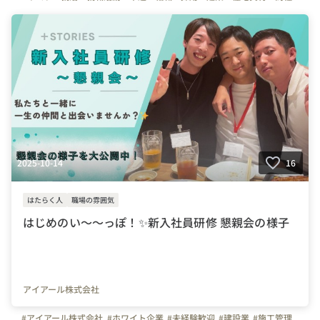
#住宅業界
#営業
#営業職
#総合職
2025-10-14
16
はたらく人
職場の雰囲気
はじめのい～～っぽ！✨新入社員研修 懇親会の様子
アイアール株式会社
#アイアール株式会社
#ホワイト企業
#未経験歓迎
#建設業
#施工管理