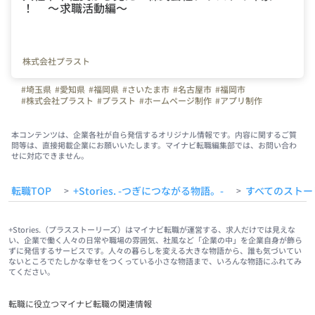
！ ～求職活動編～
株式会社プラスト
#埼玉県
#愛知県
#福岡県
#さいたま市
#名古屋市
#福岡市
#株式会社プラスト
#プラスト
#ホームページ制作
#アプリ制作
#OA機器
#プラストブログ
#会社紹介
#就職活動
#転職活動
#新卒
#中途
#Instagram
#転職してよかったこと
#不安
#会社の雰囲気
#様子
#解消
#不安解消
#求職活動
#入社エントリー
本コンテンツは、企業各社が自ら発信するオリジナル情報です。内容に関するご質
問等は、直接掲載企業にお願いいたします。マイナビ転職編集部では、お問い合わ
せに対応できません。
転職TOP
+Stories. -つぎにつながる物語。-
すべてのストー
>
>
+Stories.（プラスストーリーズ）はマイナビ転職が運営する、求人だけでは見えな
い、企業で働く人々の日常や職場の雰囲気、社風など「企業の中」を企業自身が飾ら
ずに発信するサービスです。人々の暮らしを変える大きな物語から、誰も気づいてい
ないところでたしかな幸せをつくっている小さな物語まで、いろんな物語にふれてみ
てください。
転職に役立つマイナビ転職の関連情報