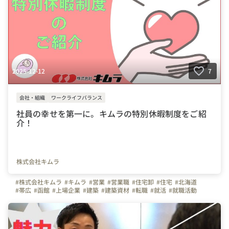
2025-12-12
7
会社・組織
ワークライフバランス
社員の幸せを第一に。キムラの特別休暇制度をご紹
介！
株式会社キムラ
#株式会社キムラ
#キムラ
#営業
#営業職
#住宅卸
#住宅
#北海道
#帯広
#函館
#上場企業
#建築
#建築資材
#転職
#就活
#就職活動
#休暇制度
#生理休暇
#介護休暇
#看護休暇
#子育て支援
#働きやすさ