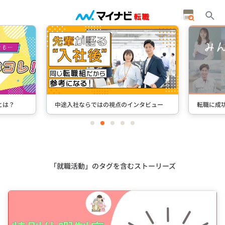
タビュー
転職に成功した先輩たちのインタビュー
＋Stori
item
item
item
item
item
0
1
2
3
4
Item
3
of
5
「就職活動」のタグを含むストーリーズ