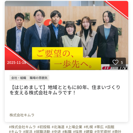
2025-11-18
5
会社・組織
職場の雰囲気
【はじめまして】地域とともに80年、住まいづくり
を支える株式会社キムラです！
株式会社キムラ
#株式会社キムラ
#初投稿
#北海道
#上場企業
#札幌
#帯広
#函館
#キムラ
#就活
#就職活動
#中途
#転職
#採用
#建築
#住宅資材
#商社