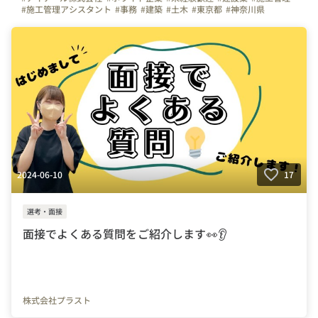
#施工管理アシスタント
#事務
#建築
#土木
#東京都
#神奈川県
#愛知県
#大阪府
#福岡県
#宮城県
#広島県
#学歴不問
#正社員
#転職
#転職活動
#就職
#就職活動
#懇親会
#社内イベント
#イベント
#新入社員
#新入社員研修
#新入社員研修懇親会
2024-06-10
17
選考・面接
面接でよくある質問をご紹介します👀👂
株式会社プラスト