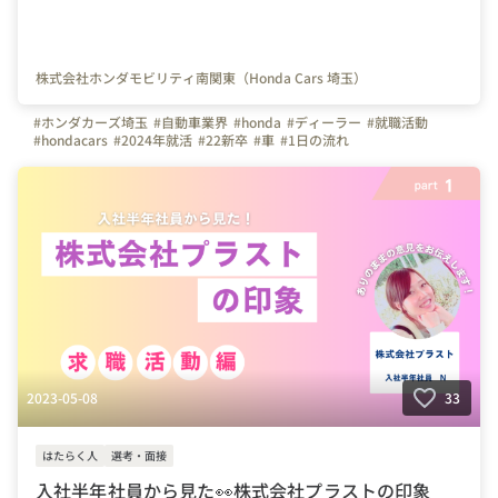
株式会社ホンダモビリティ南関東（Honda Cars 埼玉）
#ホンダカーズ埼玉
#自動車業界
#honda
#ディーラー
#就職活動
#hondacars
#2024年就活
#22新卒
#車
#1日の流れ
2023-05-08
33
はたらく人
選考・面接
入社半年社員から見た👀株式会社プラストの印象