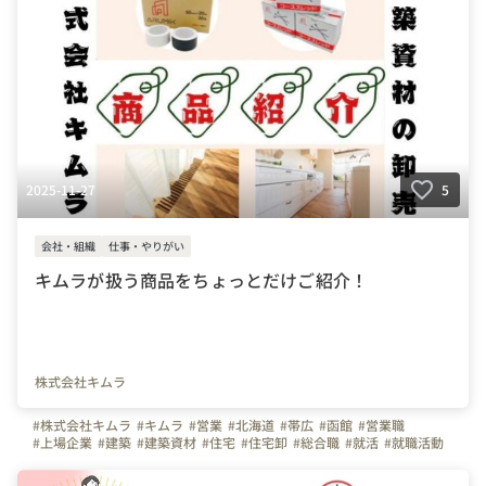
2025-11-27
5
会社・組織
仕事・やりがい
キムラが扱う商品をちょっとだけご紹介！
株式会社キムラ
#株式会社キムラ
#キムラ
#営業
#北海道
#帯広
#函館
#営業職
#上場企業
#建築
#建築資材
#住宅
#住宅卸
#総合職
#就活
#就職活動
#中途
#札幌
#魅力