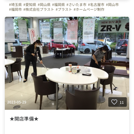
#埼玉県
#愛知県
#岡山県
#福岡県
#さいたま市
#名古屋市
#岡山市
#福岡市
#株式会社プラスト
#プラスト
#ホームページ制作
#アプリ制作
#OA機器
#プラストブログ
#会社紹介
#就職活動
#転職活動
#求職活動
#新卒
#中途
#Instagram
#転職してよかったこと
#不安
#会社の雰囲気
#未経験
#転職
#不安解消
#はたらく人
#自慢の福利厚生
#うちのチームを紹介します
#面接担当の素顔
#転職者のリアルな声
#会社の推しポイント
#入社エントリー
2023-05-29
11
★開店準備★