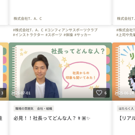
株式会社T．A．C
株式会社T
#株式会社T．A．C
#コンフィアンサスポーツクラブ
#株式会社T
#インストラクター
#スポーツ
#体操
#サッカー
#上司や先
ー
#幼児体育
#体操の先生
#保育
#コーチ
#埼玉県
#東京都
#未経験
#
ろ
#川口市
#神奈川県
#千葉県
#群馬県
#未経験
#教育
#インスト
#上司や先輩のキャラクター
#インタビュー
#残業
#川口市
#
#成長実感
#はたらく人
#面接
2025-07-01
2025-06-24
3
6
職場の雰囲気
会社・組織
はたらく人
性
必見！！社長ってどんな人？👨🏽✨
【リア