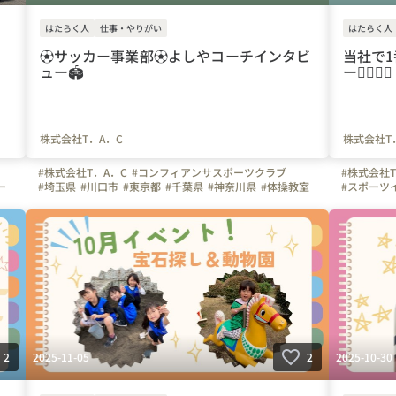
はたらく人
仕事・やりがい
はたらく人
⚽️サッカー事業部⚽️よしやコーチインタビ
当社で
ュー🏟️
ー🏋🏻‍♂️🌼
株式会社T．A．C
株式会社T
#株式会社T．A．C
#コンフィアンサスポーツクラブ
#株式会社T
ー
#埼玉県
#川口市
#東京都
#千葉県
#神奈川県
#体操教室
#スポーツ
#サッカー
#インストラクター
#サッカーコーチ
#川口市
#
#スポーツインストラクター
#スポーツ
#幼児体育
#先生
#幼児体育
#インタビュー
#はたらく人
#転職してよかったこと
#はたらく
#オフィスを紹介します
2025-11-05
2025-10-30
2
2