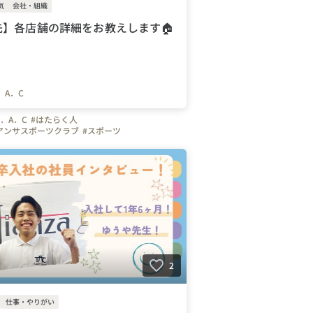
気
会社・組織
先】各店舗の詳細をお教えします🏠
．A．C
．A．C
#はたらく人
アンサスポーツクラブ
#スポーツ
クラブ
#体操
#サッカー
#コーチ
#先生
ラクター
#オフィスを紹介します
よかったこと
#インタビュー
#埼玉県
#川口市
千葉県
#神奈川県
#戸塚安行駅
#北浦和
2
仕事・やりがい