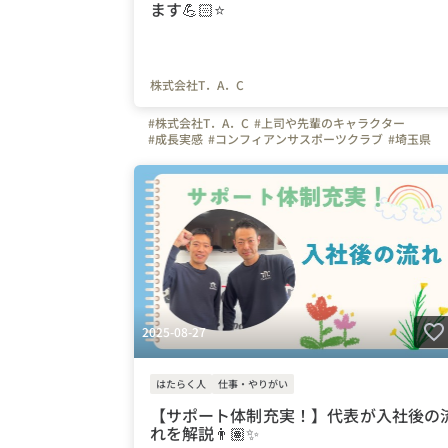
ます💪🏻⭐️
株式会社T．A．C
#株式会社T．A．C
#上司や先輩のキャラクター
#成長実感
#コンフィアンサスポーツクラブ
#埼玉県
#川口市
#東京都
#神奈川県
#千葉県
#インストラクタ
#体操
#サッカー
#コーチ
#未経験
#はたらく人
#インタビュー
#弊社のすごいところ
#社内イベント
#体操の先生
#教育
2025-08-27
はたらく人
仕事・やりがい
【サポート体制充実！】代表が入社後の
れを解説👨🏽✨