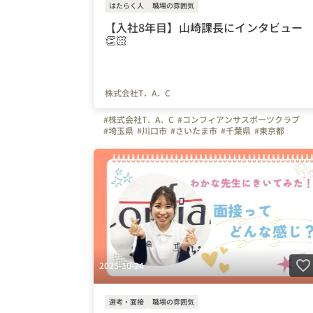
はたらく人
職場の雰囲気
【入社8年目】山崎課長にインタビュー
👏🏻
株式会社T．A．C
#株式会社T．A．C
#コンフィアンサスポーツクラブ
#埼玉県
#川口市
#さいたま市
#千葉県
#東京都
#神奈川県
#インタビュー
#インストラクター
#スポー
#体操
#サッカー
#先生
#はたらく人
#社員紹介
#未経
2025-10-24
選考・面接
職場の雰囲気