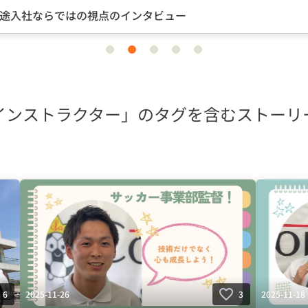
途入社ならではの視点のインタビュー
item
item
item
item
item
0
1
2
3
4
インストラクター」のタグを含むストーリ
2025-11-26
2025-11-18
6
3