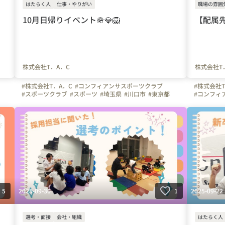
はたらく人
仕事・やりがい
職場の雰囲
10月日帰りイベント🪖💎🦁
【配属
株式会社T．A．C
株式会社T
#株式会社T．A．C
#コンフィアンサスポーツクラブ
#株式会社T
#スポーツクラブ
#スポーツ
#埼玉県
#川口市
#東京都
#コンフィ
ツ
#神奈川県
#千葉県
#はたらく人
#インタビュー
#スポーツ
験
#イベント
#体操
#サッカー
#コーチ
#先生
#未経験
#インスト
#インストラクター
#写真で伝える会社の雰囲気
#転職して
#スキルアップ
#東京都
#
2025-09-30
2025-09-22
5
1
選考・面接
会社・組織
はたらく人