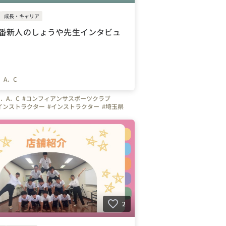
成長・キャリア
1番新人のしょうや先生インタビュ
．A．C
．A．C
#コンフィアンサスポーツクラブ
インストラクター
#インストラクター
#埼玉県
さいたま市
#東京都
#千葉県
#神奈川県
#体操
#サッカー
#コーチ
#インタビュー
人
#社員紹介
#転職してよかったこと
2