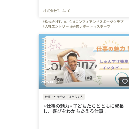
株式会社T．A．C
#株式会社T．A．C
#コンフィアンサスポーツクラブ
#入社エントリー
#研修レポート
#スポーツ
#インストラクター
#スポーツインストラクター
#サッカー
#体操
#コーチ
#幼児体育
#幼稚園
#保育園
#未経験
#はたらく人
#やりがい
#飲み会
#埼玉県
#川口市
#体操の先生
#東京都
#神奈川県
#千葉県
#写真で伝える会社の雰囲気
#上司や先輩のキャラクタ
#社員紹介
2025-06-17
仕事・やりがい
はたらく人
⭐️仕事の魅力⭐️子どもたちとともに成長
し、喜びをわかちあえる仕事！