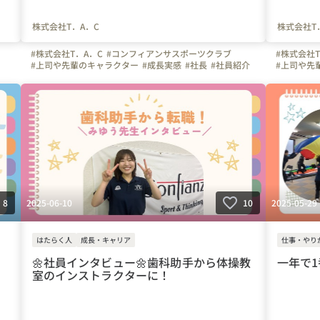
株式会社T．A．C
株式会社T
#株式会社T．A．C
#コンフィアンサスポーツクラブ
#株式会社T
#上司や先輩のキャラクター
#成長実感
#社長
#社員紹介
#上司や先
#写真で伝える会社の雰囲気
#埼玉県
#東京都
#神奈川県
#埼玉県
#
#千葉県
#群馬県
#川口市
#さいたま市
#幼児体育
#サッカー
#体操の先生
#インストラクター
#体操教室
#体操
#スポーツ
#サッカー
#スポーツ
#スポーツインストラクター
#保育
#コ
ー
#未経験
#未経験募集
2025-06-10
2025-05-29
8
10
はたらく人
成長・キャリア
仕事・やり
🌼社員インタビュー🌼歯科助手から体操教
一年で1
室のインストラクターに！