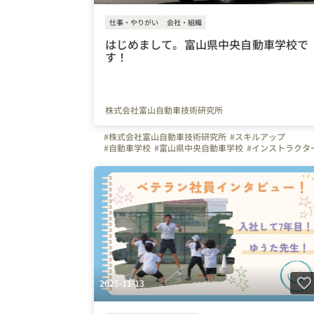
仕事・やりがい
会社・組織
はじめまして。富山県中央自動車学校で
す！
株式会社富山自動車技術研究所
#株式会社富山自動車技術研究所
#スキルアップ
#自動車学校
#富山県中央自動車学校
#インストラクタ
#教育
#教える仕事
#教習指導員
#やりがいを感じる瞬間
#運転
#富山県
2025-11-13