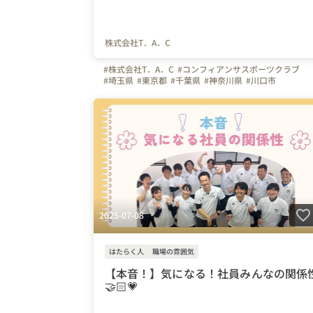
株式会社T．A．C
#株式会社T．A．C
#コンフィアンサスポーツクラブ
#埼玉県
#東京都
#千葉県
#神奈川県
#川口市
#インタビュー
#はたらく人
#上司や先輩のキャラクタ
#成長実感
#やりがいを感じる瞬間
#弊社のすごいとこ
#入社後の流れ
#研修レポート
#インストラクター
#体操教室
#T.A.C
#スポーツ
#体操
#サッカー
#幼児体育
#未経験
2025-07-08
はたらく人
職場の雰囲気
【本音！】気になる！社員みんなの関係
🤝🏻💗