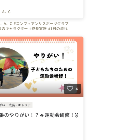
．A．C
．A．C
#コンフィアンサスポーツクラブ
輩のキャラクター
#成長実感
#1日の流れ
川口市
#東京都
#神奈川県
#千葉県
#体操
#インストラクター
インストラクター
#体操の先生
#幼児体育
ーチ
4
がい
成長・キャリア
番のやりがい！？🔥運動会研修！🎖️