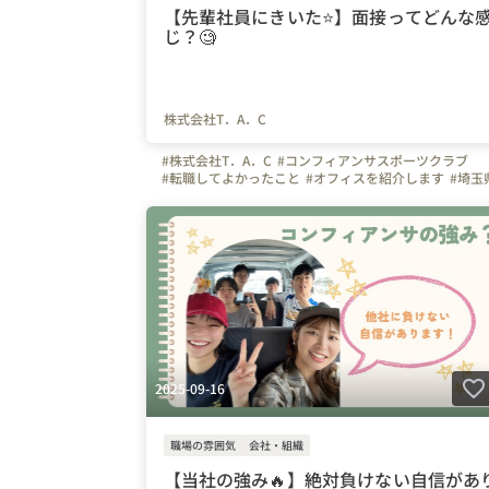
【先輩社員にきいた⭐️】面接ってどんな
じ？🧐
株式会社T．A．C
#株式会社T．A．C
#コンフィアンサスポーツクラブ
#転職してよかったこと
#オフィスを紹介します
#埼玉
#川口市
#東京都
#千葉県
#大宮
#さいたま市
#インタビュー
#未経験大募集
#はたらく人
#面接
#面接の雰囲気
#スポーツクラブ
#サッカー
#体操
#インストラクター
#体操の先生
#ビジョン
#幼児体育
#子ども
2025-09-16
職場の雰囲気
会社・組織
【当社の強み🔥】絶対負けない自信があ