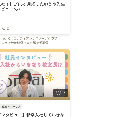
入社！】1年6ヶ月経ったゆうや先生
ビュー🎤⭐️
．A．C
．A．C
#コンフィアンサスポーツクラブ
川口市
#神奈川県
#東京都
#千葉県
クラブ
#幼児体育
#インストラクター
#体操
#未経験
#上司や先輩のキャラクター
#はたらく人
#インタビュー
#先生
#コーチ
7
成長・キャリア
インタビュー】新卒入社していきな