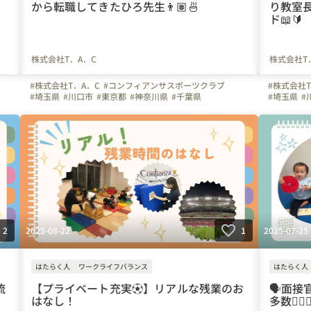
から転職してきたひろ先生👨🏽🍜
り教室
ド📖🔰
株式会社T．A．C
株式会社T
#株式会社T．A．C
#コンフィアンサスポーツクラブ
#株式会社T
#埼玉県
#川口市
#東京都
#神奈川県
#千葉県
#埼玉県
#
ー
#インタビュー
#はたらく人
#上司や先輩のキャラクター
#インタビ
#成長実感
#やりがいを感じる瞬間
#弊社のすごいところ
#成長実感
#研修レポート
#入社エントリー
#転職してよかったこと
#研修レポ
#インストラクター
#体操教室
#T.A.C
#サッカー
#体操教室
#幼児体育
#未経験
#社員紹介
#スポーツ
#スキルア
2025-08-22
2025-07-25
2
1
はたらく人
ワークライフバランス
はたらく人
流
【プライベート充実⚽️】リアルな残業のお
🗣️面
はなし！
多数🤸🏻‍♂