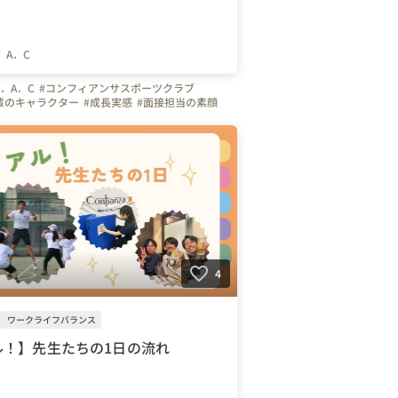
．A．C
．A．C
#コンフィアンサスポーツクラブ
輩のキャラクター
#成長実感
#面接担当の素顔
体操
#サッカー
#幼児体育
#体操の先生
ラクター
#スポーツ
#インタビュー
#埼玉県
東京都
#神奈川県
#千葉県
#群馬県
#福利厚生
4
ワークライフバランス
ル！】先生たちの1日の流れ