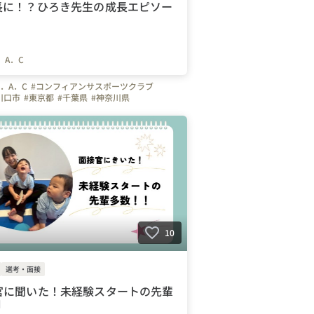
長に！？ひろき先生の成長エピソー
．A．C
．A．C
#コンフィアンサスポーツクラブ
川口市
#東京都
#千葉県
#神奈川県
ュー
#上司や先輩のキャラクター
#はたらく人
#やりがいを感じる瞬間
#弊社のすごいところ
ート
#入社エントリー
#インストラクター
#T.A.C
#スポーツ
#サッカー
#幼児体育
ップ
10
選考・面接
接官に聞いた！未経験スタートの先輩
️