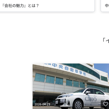
る『会社の魅力』とは？
中
Item
2
of
5
「
2026-04-23