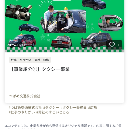
2025-11-17
1
仕事・やりがい
会社・組織
【事業紹介①】タクシー事業
つばめ交通株式会社
#つばめ交通株式会社
#タクシー
#タクシー乗務員
#広島
#仕事のやりがい
#弊社のすごいところ
本コンテンツは、企業各社が自ら発信するオリジナル情報です。内容に関するご質