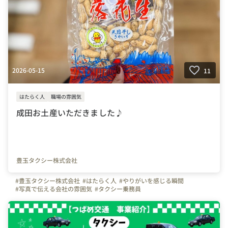
2026-05-15
11
はたらく人
職場の雰囲気
成田お土産いただきました♪
豊玉タクシー株式会社
#豊玉タクシー株式会社
#はたらく人
#やりがいを感じる瞬間
#写真で伝える会社の雰囲気
#タクシー乗務員