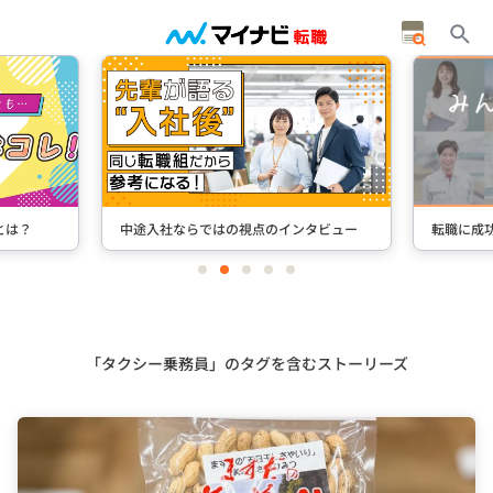
とは？
中途入社ならではの視点のインタビュー
転職に成
item
item
item
item
item
0
1
2
3
4
Item
2
of
5
「タクシー乗務員」のタグを含むストーリーズ