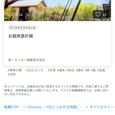
2022-04-11
13
ワークライフバランス
お庭改造計画
第一カッター興業株式会社
#神奈川県
#はたらく人
#日常
#週末
#休日
#連休
#家
#庭
#改造
#近所
本コンテンツは、企業各社が自ら発信するオリジナル情報です。内容に関するご質
問等は、直接掲載企業にお願いいたします。マイナビ転職編集部では、お問い合わ
せに対応できません。
転職TOP
+Stories. -つぎにつながる物語。-
すべてのストー
>
>