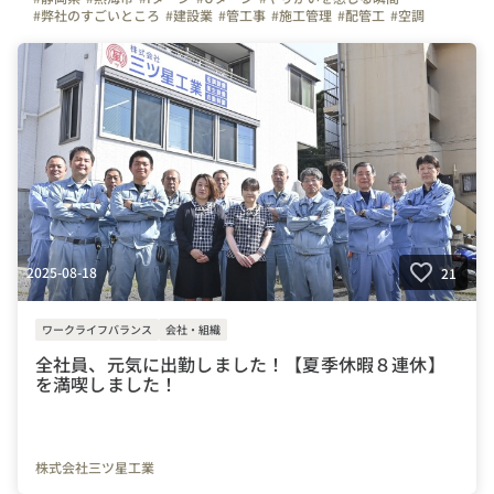
#弊社のすごいところ
#建設業
#管工事
#施工管理
#配管工
#空調
#ものづくり
#経験者
#未経験者
#連休
#残業少ない
#お金のハナシ
#年末年始
#賞与
#利益配当
#決算賞与
#社員旅行
#面接担当の素顔
#三ツ星工業
#写真で伝える会社の雰囲気
#会社の推しポイント
#社内イベント
#自慢の福利厚生
#はたらく人
#上司や先輩のキャラクター
#設備
#株式会社三ツ星工業
#転職してよかったこと
2025-08-18
21
ワークライフバランス
会社・組織
全社員、元気に出勤しました！【夏季休暇８連休】
を満喫しました！
株式会社三ツ星工業