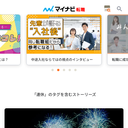
インタビュー
転職に成功した先輩たちのインタビュー
＋S
item
item
item
item
item
0
1
2
3
4
Item
3
of
5
「連休」のタグを含むストーリーズ