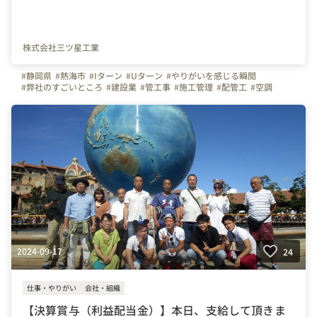
株式会社三ツ星工業
#静岡県
#熱海市
#Iターン
#Uターン
#やりがいを感じる瞬間
#弊社のすごいところ
#建設業
#管工事
#施工管理
#配管工
#空調
#ものづくり
#経験者
#未経験者
#連休
#残業少ない
#お金のハナシ
#年末年始
#賞与
#利益配当
#決算賞与
#社員旅行
#面接担当の素顔
#三ツ星工業
#写真で伝える会社の雰囲気
#会社の推しポイント
#社内イベント
#自慢の福利厚生
#はたらく人
#上司や先輩のキャラクター
#設備
2024-09-17
24
仕事・やりがい
会社・組織
【決算賞与（利益配当金）】本日、支給して頂きま