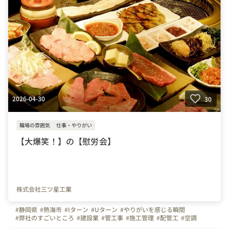
#鹿児島県
#人材コーディネーター
#派遣
#紹介
#医療
#福祉
#介護
#営業職
#中途採用
#20代の転職
#30代の転職
#福利厚生
#働きやすい環境
#ゴールデンウィーク
#連休
2026-04-30
30
職場の雰囲気
仕事・やりがい
【大爆笑！】の【慰労会】
株式会社三ツ星工業
#静岡県
#熱海市
#Iターン
#Uターン
#やりがいを感じる瞬間
#弊社のすごいところ
#建設業
#管工事
#施工管理
#配管工
#空調
#ものづくり
#経験者
#未経験者
#連休
#残業少ない
#お金のハナシ