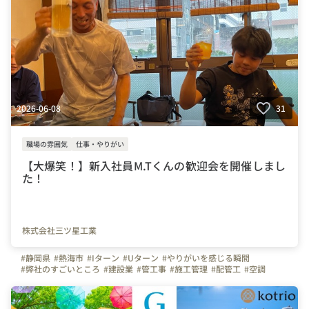
2026-06-08
31
職場の雰囲気
仕事・やりがい
【大爆笑！】新入社員M.Tくんの歓迎会を開催しまし
た！
株式会社三ツ星工業
#静岡県
#熱海市
#Iターン
#Uターン
#やりがいを感じる瞬間
#弊社のすごいところ
#建設業
#管工事
#施工管理
#配管工
#空調
#ものづくり
#経験者
#未経験者
#連休
#残業少ない
#お金のハナシ
#年末年始
#賞与
#利益配当
#決算賞与
#社員旅行
#面接担当の素顔
#三ツ星工業
#写真で伝える会社の雰囲気
#会社の推しポイント