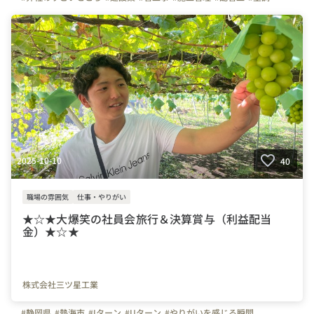
#ものづくり
#経験者
#未経験者
#イベント
#連休
#残業少ない
#三ツ星工業
#株式会社三ツ星工業
#初日の出
#年末年始
#休暇
#会社の推しポイント
#休日
#設備
2025-10-10
40
職場の雰囲気
仕事・やりがい
★☆★大爆笑の社員会旅行＆決算賞与（利益配当
金）★☆★
株式会社三ツ星工業
#静岡県
#熱海市
#Iターン
#Uターン
#やりがいを感じる瞬間