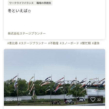
ワークライフバランス
職場の雰囲気
冬といえば⛄️
株式会社ステージプランナー
#恵比寿
#ステージプランナー
#不動産
#スノーボード
#繁忙期
#連休
2022-05-13
22