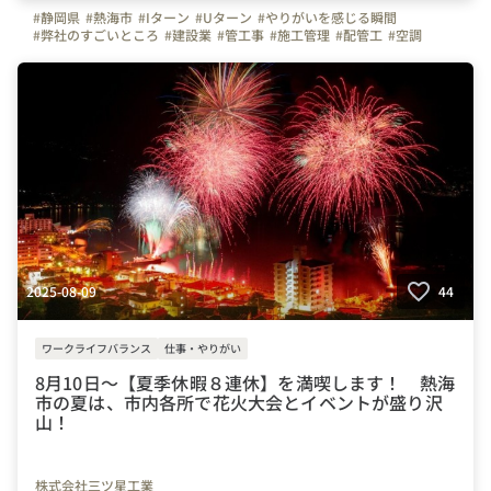
#静岡県
#熱海市
#Iターン
#Uターン
#やりがいを感じる瞬間
#弊社のすごいところ
#建設業
#管工事
#施工管理
#配管工
#空調
#ものづくり
#経験者
#未経験者
#夏季休暇
#連休
#残業少ない
#三ツ星工業
#お金のハナシ
#年末年始
#賞与
#会社の推しポイント
#自慢の福利厚生
#休日
#設備
#株式会社三ツ星工業
#転職してよかったこと
2025-08-09
44
ワークライフバランス
仕事・やりがい
8月10日～【夏季休暇８連休】を満喫します！ 熱海
市の夏は、市内各所で花火大会とイベントが盛り沢
山！
株式会社三ツ星工業