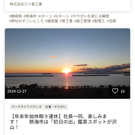
株式会社三ツ星工業
#静岡県
#熱海市
#Iターン
#Uターン
#やりがいを感じる瞬間
#弊社のすごいところ
#建設業
#管工事
#施工管理
#配管工
#空調
#ものづくり
#経験者
#未経験者
#連休
#残業少ない
#お金のハナシ
#年末年始
#賞与
#利益配当
#決算賞与
#社員旅行
#面接担当の素顔
#三ツ星工業
#写真で伝える会社の雰囲気
#会社の推しポイント
#社内イベント
#自慢の福利厚生
#はたらく人
#上司や先輩のキャラクター
#設備
#株式会社三ツ星工業
2024-12-27
16
ワークライフバランス
仕事・やりがい
【年末年始休暇９連休】社員一同、楽しみま
す！ 熱海市は「初日の出」鑑賞スポットが沢
山！