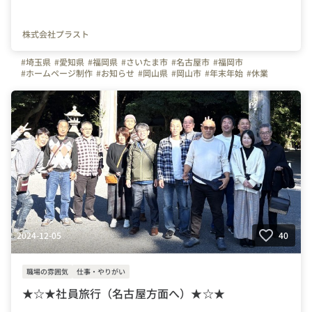
株式会社プラスト
#埼玉県
#愛知県
#福岡県
#さいたま市
#名古屋市
#福岡市
#ホームページ制作
#お知らせ
#岡山県
#岡山市
#年末年始
#休業
#年末年始休業のお知らせ
#株式会社プラスト
#アプリ制作
#OA機器
#プラストブログ
#プラスト
#お正月
#冬休み
#冬季休暇
#長期連休
#インフォメーション
#連休
2024-12-05
40
職場の雰囲気
仕事・やりがい
★☆★社員旅行（名古屋方面へ）★☆★