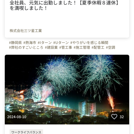
全社員、元気に出勤しました！【夏季休暇８連休】
を満喫しました！
株式会社三ツ星工業
#静岡県
#熱海市
#Iターン
#Uターン
#やりがいを感じる瞬間
#弊社のすごいところ
#建設業
#管工事
#施工管理
#配管工
#空調
#ものづくり
#経験者
#未経験者
#夏季休暇
#連休
#残業少ない
#三ツ星工業
#お金のハナシ
#年末年始
#賞与
#会社の推しポイント
#自慢の福利厚生
#休日
#設備
2024-08-10
32
ワークライフバランス