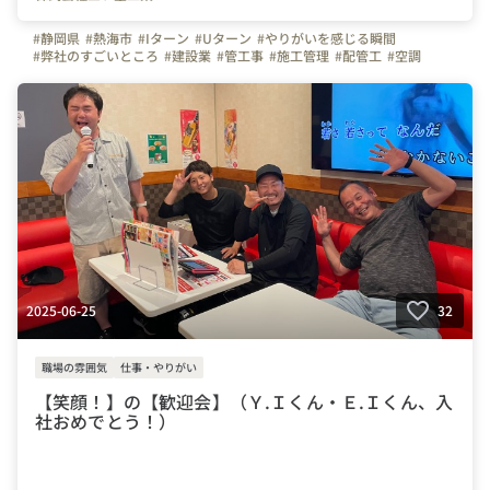
#静岡県
#熱海市
#Iターン
#Uターン
#やりがいを感じる瞬間
#弊社のすごいところ
#建設業
#管工事
#施工管理
#配管工
#空調
#ものづくり
#経験者
#未経験者
#イベント
#花火
#多賀
#網代
#夏季休暇
#連休
#残業少ない
#三ツ星工業
#会社の推しポイント
#設備
#株式会社三ツ星工業
#転職してよかったこと
2025-06-25
32
職場の雰囲気
仕事・やりがい
【笑顔！】の【歓迎会】（Ｙ.Ｉくん・Ｅ.Ｉくん、入
社おめでとう！）