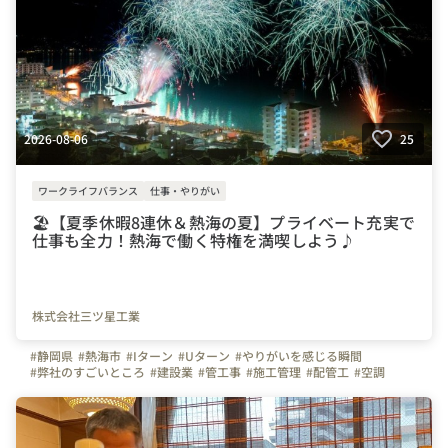
2026-08-06
25
ワークライフバランス
仕事・やりがい
🏖️【夏季休暇8連休＆熱海の夏】プライベート充実で
仕事も全力！熱海で働く特権を満喫しよう♪
株式会社三ツ星工業
#静岡県
#熱海市
#Iターン
#Uターン
#やりがいを感じる瞬間
#弊社のすごいところ
#建設業
#管工事
#施工管理
#配管工
#空調
#ものづくり
#経験者
#未経験者
#イベント
#花火
#多賀
#網代
#夏季休暇
#連休
#残業少ない
#三ツ星工業
#会社の推しポイント
#設備
#株式会社三ツ星工業
#転職してよかったこと