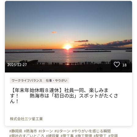
#年末年始
#賞与
#利益配当
#決算賞与
#社員旅行
#面接担当の素顔
#三ツ星工業
#写真で伝える会社の雰囲気
#会社の推しポイント
#社内イベント
#自慢の福利厚生
#はたらく人
#上司や先輩のキャラクター
#設備
#株式会社三ツ星工業
2025-12-27
18
ワークライフバランス
仕事・やりがい
【年末年始休暇８連休】社員一同、楽しみま
す！ 熱海市は「初日の出」スポットがたくさ
ん！
株式会社三ツ星工業
#静岡県
#熱海市
#Iターン
#Uターン
#やりがいを感じる瞬間
#弊社のすごいところ
#建設業
#管工事
#施工管理
#配管工
#空調