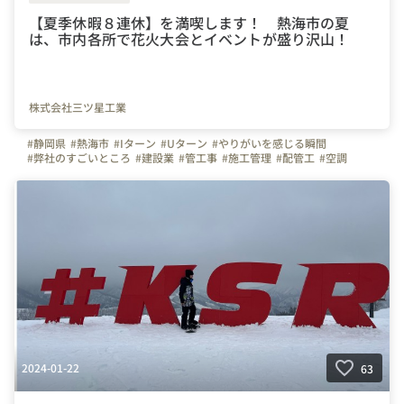
【夏季休暇８連休】を満喫します！ 熱海市の夏
は、市内各所で花火大会とイベントが盛り沢山！
株式会社三ツ星工業
#静岡県
#熱海市
#Iターン
#Uターン
#やりがいを感じる瞬間
#弊社のすごいところ
#建設業
#管工事
#施工管理
#配管工
#空調
#ものづくり
#経験者
#未経験者
#イベント
#花火
#多賀
#網代
#夏季休暇
#連休
#残業少ない
#三ツ星工業
#会社の推しポイント
#設備
2024-01-22
63