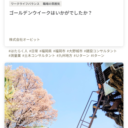
ワークライフバランス
職場の雰囲気
ゴールデンウイークはいかがでしたか？
株式会社オービット
#はたらく人
#日常
#福岡県
#福岡市
#大野城市
#建設コンサルタント
#測量業
#土木コンサルタント
#九州地方
#Ｕターン
#Iターン
#Jターン
#関東地方
#近畿地方
#東京圏
#関西圏
#有給休暇
#連休
#ゴールデンウイーク