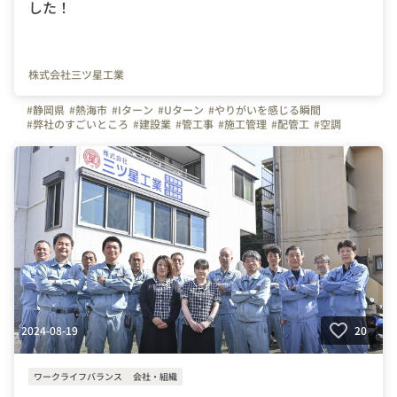
した！
株式会社三ツ星工業
#静岡県
#熱海市
#Iターン
#Uターン
#やりがいを感じる瞬間
#弊社のすごいところ
#建設業
#管工事
#施工管理
#配管工
#空調
#ものづくり
#経験者
#未経験者
#夏季休暇
#連休
#残業少ない
#三ツ星工業
#お金のハナシ
#年末年始
#賞与
#利益配当
#決算賞与
#社員旅行
#面接担当の素顔
#自慢の福利厚生
#写真で伝える会社の雰囲気
#社内イベント
#設備
2024-08-19
20
ワークライフバランス
会社・組織