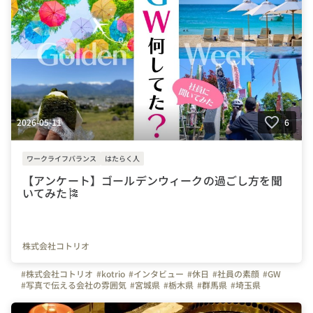
#社内イベント
#自慢の福利厚生
#はたらく人
#上司や先輩のキャラクター
#設備
#株式会社三ツ星工業
2026-05-11
6
ワークライフバランス
はたらく人
【アンケート】ゴールデンウィークの過ごし方を聞
いてみた🎏
株式会社コトリオ
#株式会社コトリオ
#kotrio
#インタビュー
#休日
#社員の素顔
#GW
#写真で伝える会社の雰囲気
#宮城県
#栃木県
#群馬県
#埼玉県
#千葉県
#東京都
#神奈川県
#長野県
#静岡県
#愛知県
#京都府
#大阪府
#兵庫県
#奈良県
#岡山県
#広島県
#福岡県
#熊本県