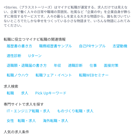
+Stories.（プラスストーリーズ）はマイナビ転職が運営する、求人だけでは見えな
い、企業で働く人々の日常や職場の雰囲気、社風など「企業の中」を企業自身が飾ら
ずに発信するサービスです。人々の暮らしを変える大きな物語から、誰も気づいてい
ないところでたしかな幸せをつくっている小さな物語まで、いろんな物語にふれてみ
てください。
転職に役立つマイナビ転職の関連情報
履歴書の書き方
職務経歴書サンプル
自己PRサンプル
志望動機
適性診断
Uターン
退職願・退職届の書き方
年収
適職診断
仕事
面接対策
転職ノウハウ
転職フェア・イベント
転職WEBセミナー
求人検索
転職
求人
Pick Upキーワード
専門サイトで求人を探す
IT・エンジニア転職・求人
ものづくり転職・求人
女性 転職・求人
海外転職・求人
人気の求人条件