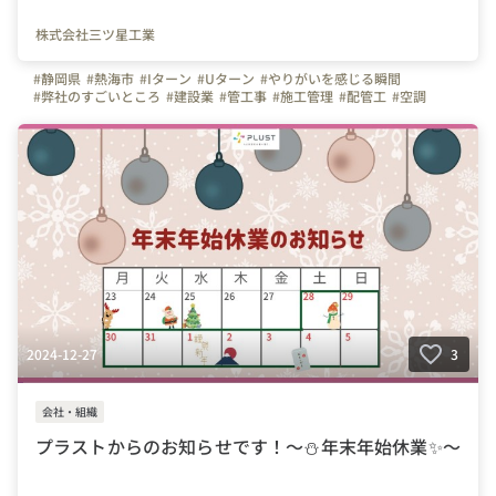
株式会社三ツ星工業
#静岡県
#熱海市
#Iターン
#Uターン
#やりがいを感じる瞬間
#弊社のすごいところ
#建設業
#管工事
#施工管理
#配管工
#空調
#ものづくり
#経験者
#未経験者
#イベント
#連休
#残業少ない
#三ツ星工業
#株式会社三ツ星工業
#初日の出
#年末年始
#休暇
#会社の推しポイント
#休日
#設備
2024-12-27
3
会社・組織
プラストからのお知らせです！～⛄年末年始休業✨～