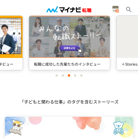
タビュー
転職に成功した先輩たちのインタビュー
＋Stori
item
item
item
item
item
0
1
2
3
4
Item
3
of
5
「子どもと関わる仕事」のタグを含むストーリーズ