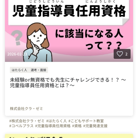
#公認心理師
#臨床心理士
#理学療法士
#作業療法士
#言語聴覚士
#スキルアップ
#風通しの良い職場
2026-02-23
2
はたらく人
選考・面接
未経験or無資格でも先生にチャレンジできる！？ ～
児童指導員任用資格とは？～
株式会社クラ・ゼミ
#株式会社クラ・ゼミ
#はたらく人
#こどもサポート教室
#コペルプラス
#児童指導員任用資格
#資格
#児童発達支援
#放課後等デイサービス
#療育
#福祉の仕事
#子どもと関わる仕事
#児童指導員
#個別療育