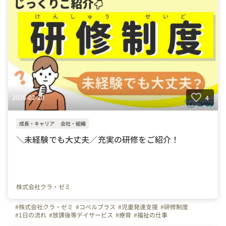
2026-02-20
4
成長・キャリア
会社・組織
＼未経験でも大丈夫／充実の研修をご紹介！
株式会社クラ・ゼミ
#株式会社クラ・ゼミ
#コペルプラス
#児童発達支援
#研修制度
#1日の流れ
#放課後等デイサービス
#療育
#福祉の仕事
#子どもと関わる仕事
#児童指導員
#個別療育