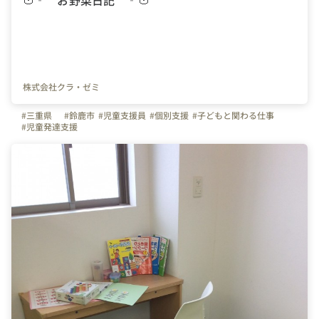
🍅‐ お野菜日記 ‐🍅
株式会社クラ・ゼミ
#三重県
#鈴鹿市
#児童支援員
#個別支援
#子どもと関わる仕事
#児童発達支援