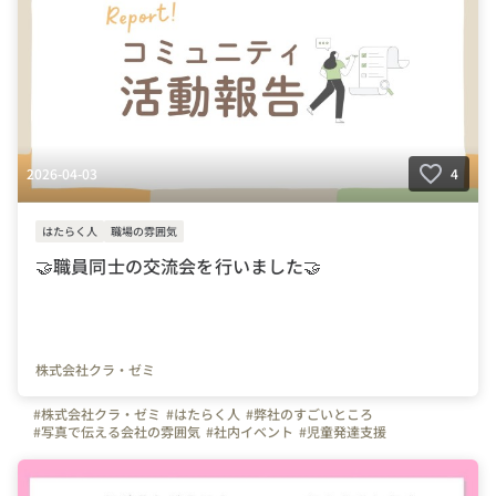
2026-04-03
4
はたらく人
職場の雰囲気
🤝職員同士の交流会を行いました🤝
株式会社クラ・ゼミ
#株式会社クラ・ゼミ
#はたらく人
#弊社のすごいところ
#写真で伝える会社の雰囲気
#社内イベント
#児童発達支援
#放課後等デイサービス
#児童指導員
#きらり
#あいあい
#クラ・ゼミ
#コペルプラス
#子どもと関わる仕事
#社員交流
#コミュニティ
#イベント
#福祉の仕事
#保育士
#教員免許
#児童指導員任用資格