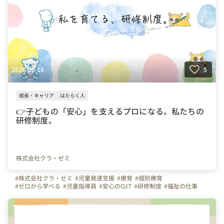
2026-06-18
5
成長・キャリア
はたらく人
👉子どもの「安心」を支えるプロになる。私たちの
研修制度。
株式会社クラ・ゼミ
#株式会社クラ・ゼミ
#児童発達支援
#療育
#個別療育
#ゼロから学べる
#児童指導員
#安心のOJT
#研修制度
#福祉の仕事
#子どもと関わる仕事