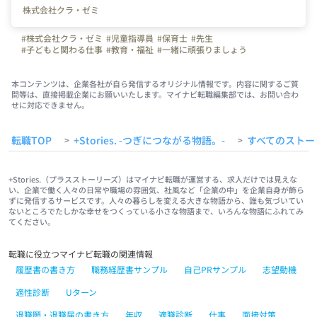
株式会社クラ・ゼミ
#株式会社クラ・ゼミ
#児童指導員
#保育士
#先生
#子どもと関わる仕事
#教育・福祉
#一緒に頑張りましょう
#初心者歓迎
本コンテンツは、企業各社が自ら発信するオリジナル情報です。内容に関するご質
問等は、直接掲載企業にお願いいたします。マイナビ転職編集部では、お問い合わ
せに対応できません。
転職TOP
+Stories. -つぎにつながる物語。-
すべてのストー
>
>
+Stories.（プラスストーリーズ）はマイナビ転職が運営する、求人だけでは見えな
い、企業で働く人々の日常や職場の雰囲気、社風など「企業の中」を企業自身が飾ら
ずに発信するサービスです。人々の暮らしを変える大きな物語から、誰も気づいてい
ないところでたしかな幸せをつくっている小さな物語まで、いろんな物語にふれてみ
てください。
転職に役立つマイナビ転職の関連情報
履歴書の書き方
職務経歴書サンプル
自己PRサンプル
志望動機
適性診断
Uターン
退職願・退職届の書き方
年収
適職診断
仕事
面接対策