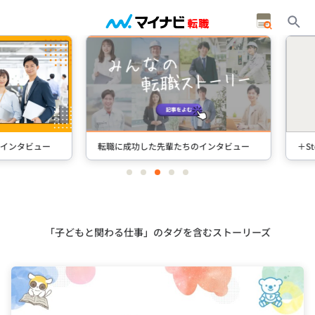
タビュー
転職に成功した先輩たちのインタビュー
＋Stori
item
item
item
item
item
0
1
2
3
4
Item
3
of
5
「子どもと関わる仕事」のタグを含むストーリーズ