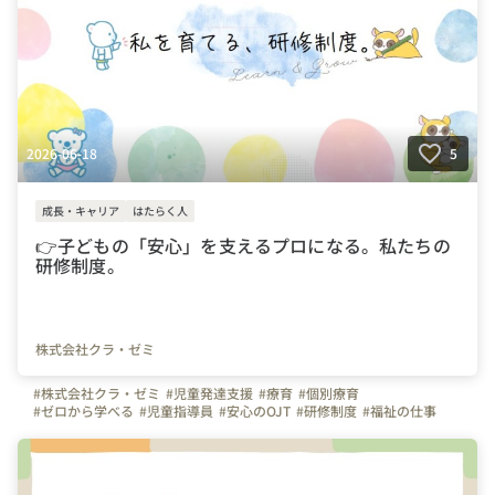
2026-06-18
5
成長・キャリア
はたらく人
👉子どもの「安心」を支えるプロになる。私たちの
研修制度。
株式会社クラ・ゼミ
#株式会社クラ・ゼミ
#児童発達支援
#療育
#個別療育
#ゼロから学べる
#児童指導員
#安心のOJT
#研修制度
#福祉の仕事
#子どもと関わる仕事