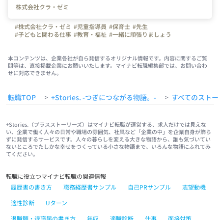
株式会社クラ・ゼミ
#株式会社クラ・ゼミ
#児童指導員
#保育士
#先生
#子どもと関わる仕事
#教育・福祉
#一緒に頑張りましょう
#初心者歓迎
本コンテンツは、企業各社が自ら発信するオリジナル情報です。内容に関するご質
問等は、直接掲載企業にお願いいたします。マイナビ転職編集部では、お問い合わ
せに対応できません。
転職TOP
+Stories. -つぎにつながる物語。-
すべてのストー
>
>
+Stories.（プラスストーリーズ）はマイナビ転職が運営する、求人だけでは見えな
い、企業で働く人々の日常や職場の雰囲気、社風など「企業の中」を企業自身が飾ら
ずに発信するサービスです。人々の暮らしを変える大きな物語から、誰も気づいてい
ないところでたしかな幸せをつくっている小さな物語まで、いろんな物語にふれてみ
てください。
転職に役立つマイナビ転職の関連情報
履歴書の書き方
職務経歴書サンプル
自己PRサンプル
志望動機
適性診断
Uターン
退職願・退職届の書き方
年収
適職診断
仕事
面接対策