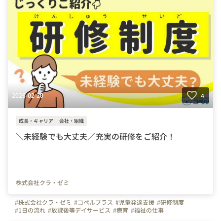
2026-02-20
4
成長・キャリア
会社・組織
＼未経験でも大丈夫／充実の研修をご紹介！
株式会社クラ・ゼミ
#株式会社クラ・ゼミ
#コペルプラス
#児童発達支援
#研修制度
#1日の流れ
#放課後等デイサービス
#療育
#福祉の仕事
#子どもと関わる仕事
#児童指導員
#個別療育