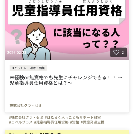
#公認心理師
#臨床心理士
#理学療法士
#作業療法士
#言語聴覚士
#スキルアップ
#風通しの良い職場
2026-02-23
2
はたらく人
選考・面接
未経験or無資格でも先生にチャレンジできる！？ ～
児童指導員任用資格とは？～
株式会社クラ・ゼミ
#株式会社クラ・ゼミ
#はたらく人
#こどもサポート教室
#コペルプラス
#児童指導員任用資格
#資格
#児童発達支援
#放課後等デイサービス
#療育
#福祉の仕事
#子どもと関わる仕事
#児童指導員
#個別療育