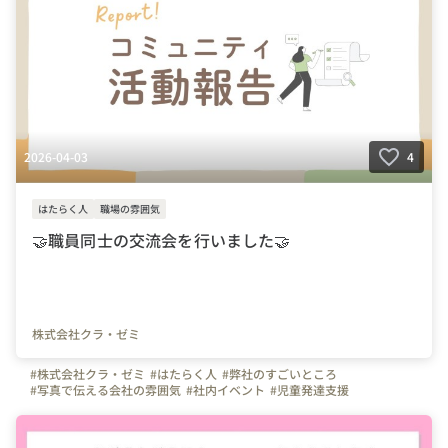
2026-04-03
4
はたらく人
職場の雰囲気
🤝職員同士の交流会を行いました🤝
株式会社クラ・ゼミ
#株式会社クラ・ゼミ
#はたらく人
#弊社のすごいところ
#写真で伝える会社の雰囲気
#社内イベント
#児童発達支援
#放課後等デイサービス
#児童指導員
#きらり
#あいあい
#クラ・ゼミ
#コペルプラス
#子どもと関わる仕事
#社員交流
#コミュニティ
#イベント
#福祉の仕事
#保育士
#教員免許
#児童指導員任用資格