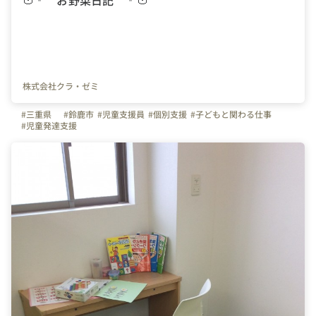
🍅‐ お野菜日記 ‐🍅
株式会社クラ・ゼミ
#三重県
#鈴鹿市
#児童支援員
#個別支援
#子どもと関わる仕事
#児童発達支援