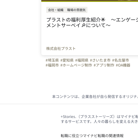
会社・組織
職場の雰囲気
プラストの福利厚生紹介🌟 ～エンゲー
メントサーベイ🔎について～
株式会社プラスト
#埼玉県
#愛知県
#福岡県
#さいたま市
#名古屋市
#福岡市
#ホームページ制作
#アプリ制作
#OA機器
#株式会社プラスト
#プラスト
#プラストブログ
#福利厚生
#会社の推しポイント
#自慢の福利厚生
#会社の取り組み
#弊社のすごいところ
#優良企業
#優秀賞
#ホワイト企業
#業務改善
#社員の声
#社内アンケート
#岡山県
#転職者のリアルな声
本コンテンツは、企業各社が自ら発信するオリジナ
+Stories.（プラスストーリーズ）はマ
するサービスです。人々の暮らしを変える大
転職に役立つマイナビ転職の関連情報