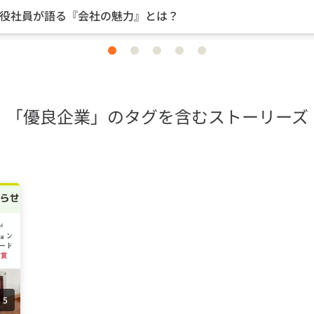
中途入社ならではの視点の
item
item
item
item
item
0
1
2
3
4
「優良企業」のタグを含むストーリーズ
5