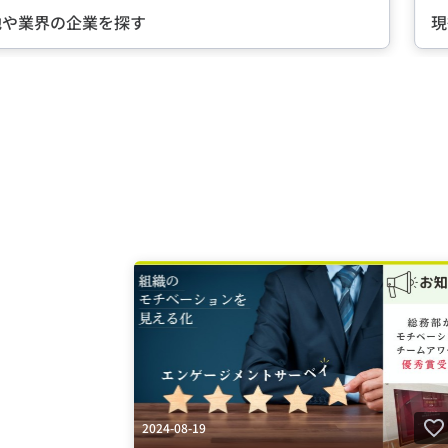
現役社員が語る『会社の魅力』とは？
Item
2
of
5
2024-08-19