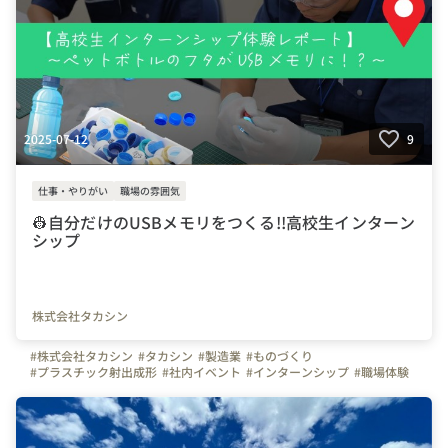
2025-07-12
9
仕事・やりがい
職場の雰囲気
👷自分だけのUSBメモリをつくる!!高校生インターン
シップ
株式会社タカシン
#株式会社タカシン
#タカシン
#製造業
#ものづくり
#プラスチック射出成形
#社内イベント
#インターンシップ
#職場体験
#高校生
#USBメモリ
#青森県
#平川市
#弘前市
#宮城県
#仙台市