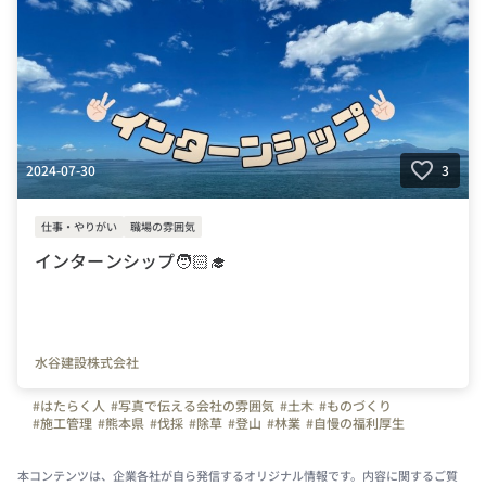
2024-07-30
3
仕事・やりがい
職場の雰囲気
インターンシップ🧑🏻‍🎓
水谷建設株式会社
#はたらく人
#写真で伝える会社の雰囲気
#土木
#ものづくり
#施工管理
#熊本県
#伐採
#除草
#登山
#林業
#自慢の福利厚生
#八代市
#水谷建設株式会社
#水谷建設
#インターンシップ
#高校生
本コンテンツは、企業各社が自ら発信するオリジナル情報です。内容に関するご質