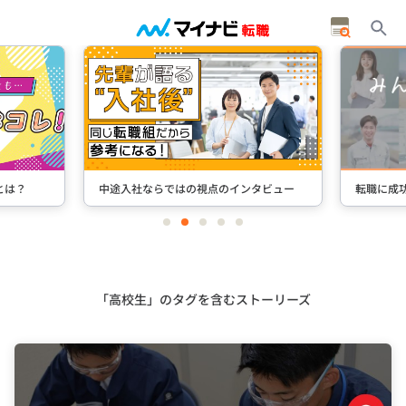
とは？
中途入社ならではの視点のインタビュー
転職に成
item
item
item
item
item
0
1
2
3
4
Item
2
of
5
「高校生」のタグを含むストーリーズ