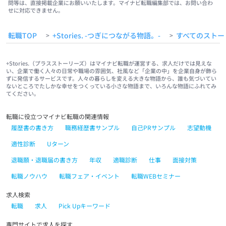
問等は、直接掲載企業にお願いいたします。マイナビ転職編集部では、お問い合わ
せに対応できません。
転職TOP
+Stories. -つぎにつながる物語。-
すべてのストー
>
>
+Stories.（プラスストーリーズ）はマイナビ転職が運営する、求人だけでは見えな
い、企業で働く人々の日常や職場の雰囲気、社風など「企業の中」を企業自身が飾ら
ずに発信するサービスです。人々の暮らしを変える大きな物語から、誰も気づいてい
ないところでたしかな幸せをつくっている小さな物語まで、いろんな物語にふれてみ
てください。
転職に役立つマイナビ転職の関連情報
履歴書の書き方
職務経歴書サンプル
自己PRサンプル
志望動機
適性診断
Uターン
退職願・退職届の書き方
年収
適職診断
仕事
面接対策
転職ノウハウ
転職フェア・イベント
転職WEBセミナー
求人検索
転職
求人
Pick Upキーワード
専門サイトで求人を探す