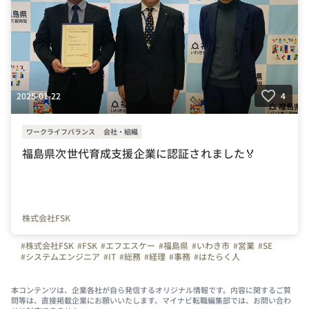
2025-01-22
4
ワークライフバランス
会社・組織
福島県次世代育成支援企業に認証されました🏅
株式会社FSK
#株式会社FSK
#FSK
#エフエスケー
#福島県
#いわき市
#営業
#SE
#システムエンジニア
#IT
#総務
#経理
#事務
#はたらく人
#会社の推しポイント
#取締役
#弊社のすごいところ
#写真で伝える会社の雰囲気
#福島県次世代育成支援企業
#働く女性応援
#ワーママ
#産休
#育休
#時間給
#有給
#仕事と育児
本コンテンツは、企業各社が自ら発信するオリジナル情報です。内容に関するご質
問等は、直接掲載企業にお願いいたします。マイナビ転職編集部では、お問い合わ
#ウォリバーマーク
#ワークライフバランス