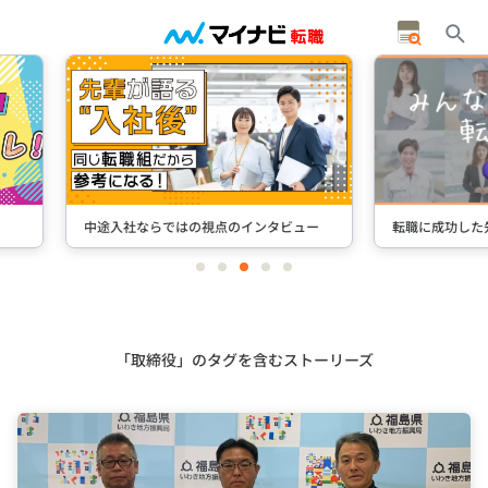
インタビュー
転職に成功した先輩たちのインタビュー
＋S
item
item
item
item
item
0
1
2
3
4
Item
3
of
5
「取締役」のタグを含むストーリーズ