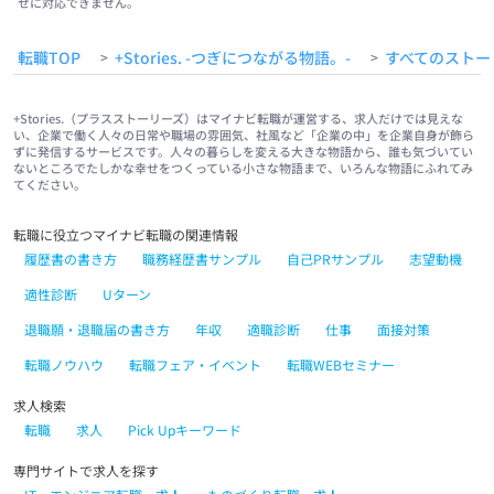
せに対応できません。
転職TOP
+Stories. -つぎにつながる物語。-
すべてのストー
>
>
+Stories.（プラスストーリーズ）はマイナビ転職が運営する、求人だけでは見えな
い、企業で働く人々の日常や職場の雰囲気、社風など「企業の中」を企業自身が飾ら
ずに発信するサービスです。人々の暮らしを変える大きな物語から、誰も気づいてい
ないところでたしかな幸せをつくっている小さな物語まで、いろんな物語にふれてみ
てください。
転職に役立つマイナビ転職の関連情報
履歴書の書き方
職務経歴書サンプル
自己PRサンプル
志望動機
適性診断
Uターン
退職願・退職届の書き方
年収
適職診断
仕事
面接対策
転職ノウハウ
転職フェア・イベント
転職WEBセミナー
求人検索
転職
求人
Pick Upキーワード
専門サイトで求人を探す