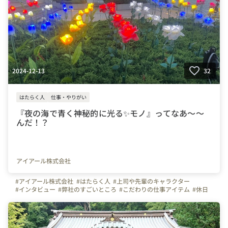
2024-12-13
32
はたらく人
仕事・やりがい
『夜の海で青く神秘的に光る✨モノ』ってなあ～～
んだ！？
アイアール株式会社
#アイアール株式会社
#はたらく人
#上司や先輩のキャラクター
#インタビュー
#弊社のすごいところ
#こだわりの仕事アイテム
#休日
#スキルアップ
#ものづくり
#建築
#土木
#施工管理
#事務
#IT
#東京都
#千葉県
#神奈川県
#アクアライン
#東京湾
#橋
#橋梁
#トンネル
#カッコイイ仕事
#夢をかなえる
#大規模工事
#世界最大級
#海洋土木
#海ほたる
#パーキングエリア
#パワースポット