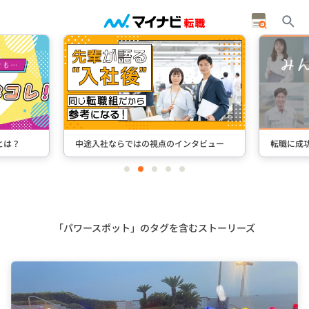
とは？
中途入社ならではの視点のインタビュー
転職に成
item
item
item
item
item
0
1
2
3
4
Item
2
of
5
「パワースポット」のタグを含むストーリーズ