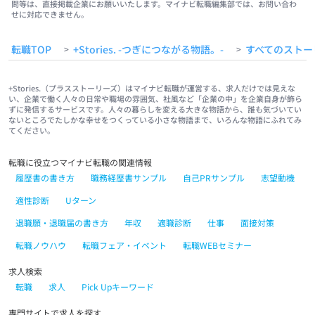
問等は、直接掲載企業にお願いいたします。マイナビ転職編集部では、お問い合わ
せに対応できません。
転職TOP
+Stories. -つぎにつながる物語。-
すべてのストー
>
>
+Stories.（プラスストーリーズ）はマイナビ転職が運営する、求人だけでは見えな
い、企業で働く人々の日常や職場の雰囲気、社風など「企業の中」を企業自身が飾ら
ずに発信するサービスです。人々の暮らしを変える大きな物語から、誰も気づいてい
ないところでたしかな幸せをつくっている小さな物語まで、いろんな物語にふれてみ
てください。
転職に役立つマイナビ転職の関連情報
履歴書の書き方
職務経歴書サンプル
自己PRサンプル
志望動機
適性診断
Uターン
退職願・退職届の書き方
年収
適職診断
仕事
面接対策
転職ノウハウ
転職フェア・イベント
転職WEBセミナー
求人検索
転職
求人
Pick Upキーワード
専門サイトで求人を探す