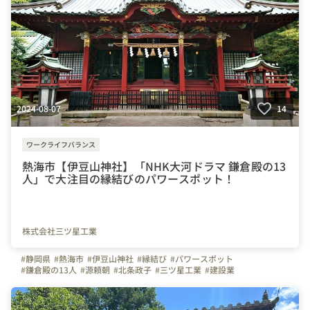
#未経験OK
#愛ある会社
#夢をつくる
#ロマン
2024-08-07
14
ワークライフバランス
熱海市【伊豆山神社】「NHK大河ドラマ 鎌倉殿の13
人」で大注目の縁結びのパワースポット！
株式会社三ツ星工業
#静岡県
#熱海市
#伊豆山神社
#縁結び
#パワースポット
#鎌倉殿の13人
#源頼朝
#北条政子
#三ツ星工業
#建設業
#弊社のすごいところ
#施工管理
#配管工
#空調設備
#ものづくり
#やりがいを感じる瞬間
#転職してよかったこと
#会社の推しポイント
#安定キャリア
#技術者募集
#経験者募集
#未経験者募集
#転職