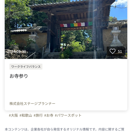
#楽しく仕事
#転勤なし
#未経験者
#Iターン
#Uターン
#Jターン
#プライベート充実
#残業少ない
#設備
2024-05-30
51
ワークライフバランス
お寺参り
株式会社ステージプランナー
#大阪
#和歌山
#旅行
#お寺
#パワースポット
本コンテンツは、企業各社が自ら発信するオリジナル情報です。内容に関するご質