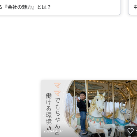
る『会社の魅力』とは？
中
Item
2
of
5
2026-04-07