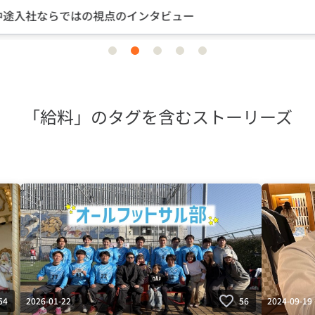
途入社ならではの視点のインタビュー
item
item
item
item
item
0
1
2
3
4
「給料」のタグを含むストーリーズ
2026-01-22
2024-09-19
54
56