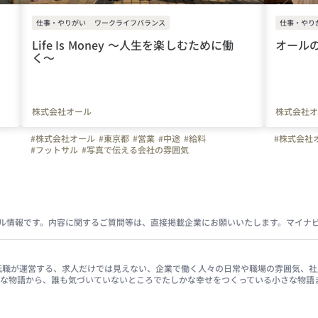
仕事・やりがい
ワークライフバランス
仕事・やり
Life Is Money 〜人生を楽しむために働
オールの
く〜
株式会社オール
株式会社オ
#株式会社オール
#東京都
#営業
#中途
#給料
#株式会社
#フットサル
#写真で伝える会社の雰囲気
ル情報です。内容に関するご質問等は、直接掲載企業にお願いいたします。マイナ
イナビ転職が運営する、求人だけでは見えない、企業で働く人々の日常や職場の雰囲気
きな物語から、誰も気づいていないところでたしかな幸せをつくっている小さな物語