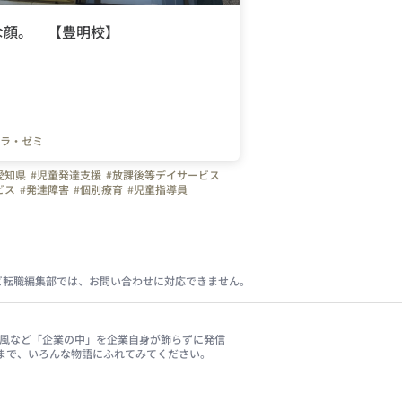
な顔。 【豊明校】
ラ・ゼミ
愛知県
#児童発達支援
#放課後等デイサービス
ビス
#発達障害
#個別療育
#児童指導員
自閉症スペクトラム
#ADHD
#クラゼミ
#療育
ビ転職編集部では、お問い合わせに対応できません。
、社風など「企業の中」を企業自身が飾らずに発信
まで、いろんな物語にふれてみてください。