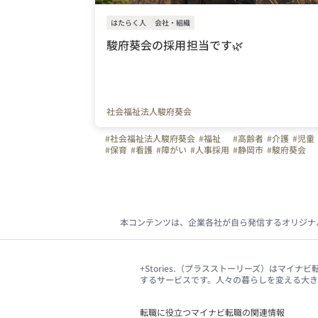
はたらく人
会社・組織
駿府葵会の採用担当です🌿
社会福祉法人駿府葵会
#社会福祉法人駿府葵会
#福祉
#高齢者
#介護
#児童
#保育
#看護
#障がい
#人事採用
#静岡市
#駿府葵会
#児童発達支援
#放課後等デイサービス
#特別養護老人ホーム
#デイサービス
#グループホーム
#小規模多機能ホーム
本コンテンツは、企業各社が自ら発信するオリジナ
+Stories.（プラスストーリーズ）はマ
するサービスです。人々の暮らしを変える大
転職に役立つマイナビ転職の関連情報