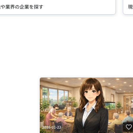
現役社員が語る『会社の魅力』とは？
Item
2
of
5
2026-01-22