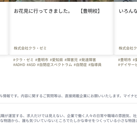
お花見に行ってきました。 【豊明校】
いろん
株式会社クラ・ゼミ
株式会社ク
#クラ・ゼミ
#豊明市
#愛知県
#障害児
#発達障害
#豊明市
#
#ADHD
#ASD
#自閉症スペクトラム
#自閉症
#指導員
#デイサー
#児童指導員
#保育士
#児童発達支援管理責任者
#保育士
#
#児童発達支援
#放課後等デイサービス
#個別
#療育
#ASD
#デイサービス
#OT
#PT
#ST
#ソーシャルスキルトレーニング
#SST
#小集団
ル情報です。内容に関するご質問等は、直接掲載企業にお願いいたします。マイナ
イナビ転職が運営する、求人だけでは見えない、企業で働く人々の日常や職場の雰囲気
きな物語から、誰も気づいていないところでたしかな幸せをつくっている小さな物語