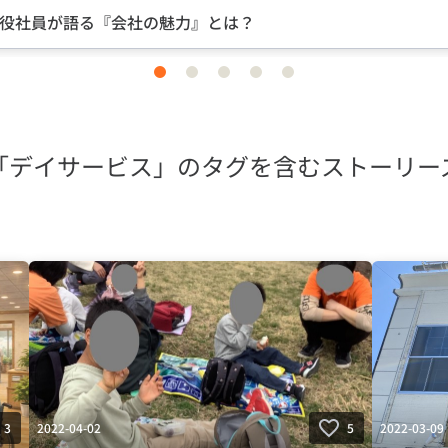
中途入社ならではの視点のインタビュー
item
item
item
item
item
0
1
2
3
4
「デイサービス」のタグを含むストーリー
2022-04-02
2022-03-09
3
5