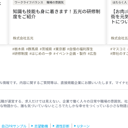
は
ワークライフバランス
職場の雰囲気
はたらく人
知識も技能も身に着きます！五光の研修制
【お肉
度をご紹介
街を元
トにつ
株式会社五光
株式会社五
#栃木県
#群馬県
#茨城県
#東京都
#自慢の福利厚生
#マスコミ
#研修制度
#はじめの一歩
#イベント企画・製作
#広告
#弊社のす
#株式会社五光
#（株）五光
#五光
#研修レポート
ル情報です。内容に関するご質問等は、直接掲載企業にお願いいたします。マイナ
イナビ転職が運営する、求人だけでは見えない、企業で働く人々の日常や職場の雰囲気
きな物語から、誰も気づいていないところでたしかな幸せをつくっている小さな物語
自己PRサンプル
志望動機
適性診断
Uターン