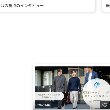
ではの視点のインタビュー
転
Item
3
of
5
2026-02-09