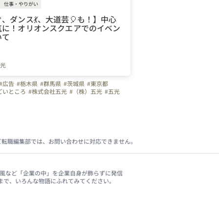
仕事・やりがい
、ダンス💃、大道芸🎈も！】中心
気に！オリオンスクエアでのイベン
いて
光
#広告
#栃木県
#群馬県
#茨城県
#東京都
ごいところ
#株式会社五光
#（株）五光
#五光
ビ転職編集部では、お問い合わせに対応できません。
、社風など「企業の中」を企業自身が飾らずに発信
まで、いろんな物語にふれてみてください。