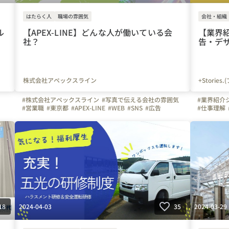
はたらく人
職場の雰囲気
会社・組織
ル
【APEX-LINE】どんな人が働いている会
【業界紹
社？
告・デ
株式会社アペックスライン
+Storie
#株式会社アペックスライン
#写真で伝える会社の雰囲気
#業界紹介
#営業職
#東京都
#APEX-LINE
#WEB
#SNS
#広告
#仕事理解
#無形商材
#弊社のすごいところ
#マスコミ
#上司や先輩のキャラクター
#ビジョン
#社員紹介
#スキルアップ
#キャリアアップ
2024-04-03
2024-03-29
18
35