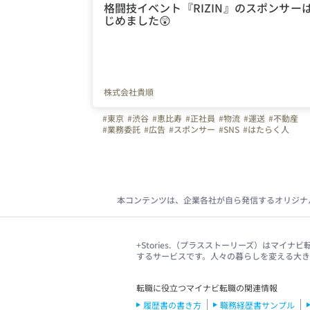
格闘技イベント『RIZIN』のスポンサー
じめました😲
株式会社貴順
#東京
#渋谷
#恵比寿
#正社員
#物流
#運送
#不動産
#業務委託
#広告
#スポンサー
#SNS
#はたらく人
本コンテンツは、企業各社が自ら発信するオリジナ
+Stories.（プラスストーリーズ）はマ
するサービスです。人々の暮らしを変える大
転職に役立つマイナビ転職の関連情報
履歴書の書き方
職務経歴書サンプル