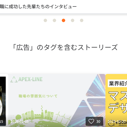
職に成功した先輩たちのインタビュー
item
item
item
item
item
0
1
2
3
4
「広告」のタグを含むストーリーズ
2026-01-05
2025-02-27
15
30