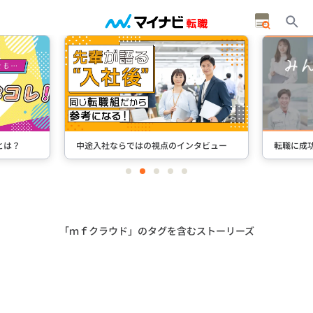
とは？
中途入社ならではの視点のインタビュー
転職に成
item
item
item
item
item
0
1
2
3
4
Item
2
of
5
「ｍｆクラウド」のタグを含むストーリーズ