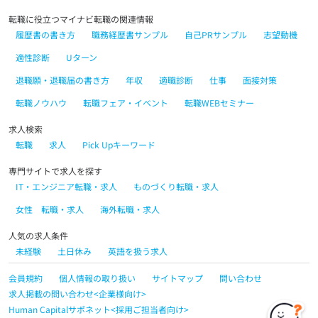
転職に役立つマイナビ転職の関連情報
履歴書の書き方
職務経歴書サンプル
自己PRサンプル
志望動機
適性診断
Uターン
退職願・退職届の書き方
年収
適職診断
仕事
面接対策
転職ノウハウ
転職フェア・イベント
転職WEBセミナー
求人検索
転職
求人
Pick Upキーワード
専門サイトで求人を探す
IT・エンジニア転職・求人
ものづくり転職・求人
女性 転職・求人
海外転職・求人
人気の求人条件
未経験
土日休み
英語を扱う求人
会員規約
個人情報の取り扱い
サイトマップ
問い合わせ
求人掲載の問い合わせ<企業様向け>
Human Capitalサポネット<採用ご担当者向け>