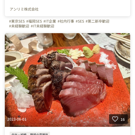
アンリミ株式会社
#東京SES
#福岡SES
#IT企業
#社内行事
#SES
#第二新卒歓迎
#未経験歓迎
#IT未経験歓迎
2023-06-01
16
会社・組織
職場の雰囲気