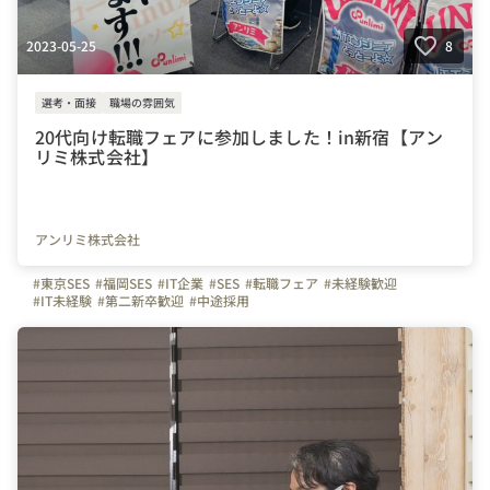
2023-05-25
8
選考・面接
職場の雰囲気
20代向け転職フェアに参加しました！in新宿【アン
リミ株式会社】
アンリミ株式会社
#東京SES
#福岡SES
#IT企業
#SES
#転職フェア
#未経験歓迎
#IT未経験
#第二新卒歓迎
#中途採用