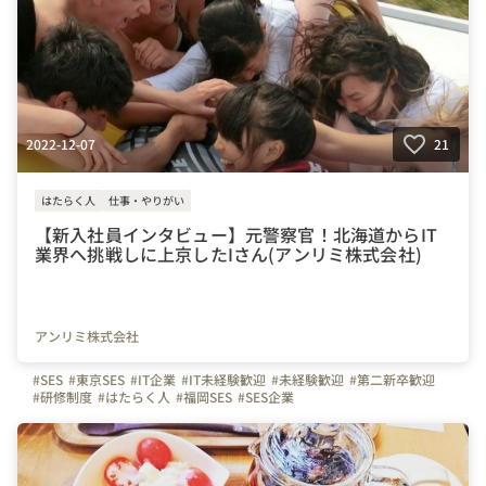
2022-12-07
21
はたらく人
仕事・やりがい
【新入社員インタビュー】元警察官！北海道からIT
業界へ挑戦しに上京したIさん(アンリミ株式会社)
アンリミ株式会社
#SES
#東京SES
#IT企業
#IT未経験歓迎
#未経験歓迎
#第二新卒歓迎
#研修制度
#はたらく人
#福岡SES
#SES企業