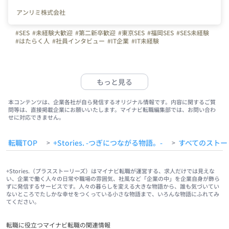
アンリミ株式会社
#SES
#未経験大歓迎
#第二新卒歓迎
#東京SES
#福岡SES
#SES未経験
#はたらく人
#社員インタビュー
#IT企業
#IT未経験
もっと見る
本コンテンツは、企業各社が自ら発信するオリジナル情報です。内容に関するご質
問等は、直接掲載企業にお願いいたします。マイナビ転職編集部では、お問い合わ
せに対応できません。
転職TOP
+Stories. -つぎにつながる物語。-
すべてのストー
>
>
+Stories.（プラスストーリーズ）はマイナビ転職が運営する、求人だけでは見えな
い、企業で働く人々の日常や職場の雰囲気、社風など「企業の中」を企業自身が飾ら
ずに発信するサービスです。人々の暮らしを変える大きな物語から、誰も気づいてい
ないところでたしかな幸せをつくっている小さな物語まで、いろんな物語にふれてみ
てください。
転職に役立つマイナビ転職の関連情報