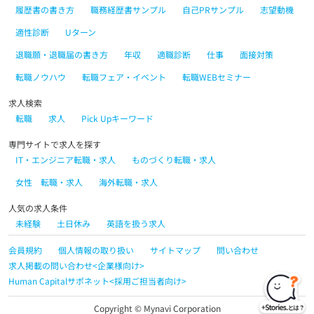
履歴書の書き方
職務経歴書サンプル
自己PRサンプル
志望動機
適性診断
Uターン
退職願・退職届の書き方
年収
適職診断
仕事
面接対策
転職ノウハウ
転職フェア・イベント
転職WEBセミナー
求人検索
転職
求人
Pick Upキーワード
専門サイトで求人を探す
IT・エンジニア転職・求人
ものづくり転職・求人
女性 転職・求人
海外転職・求人
人気の求人条件
未経験
土日休み
英語を扱う求人
会員規約
個人情報の取り扱い
サイトマップ
問い合わせ
求人掲載の問い合わせ<企業様向け>
Human Capitalサポネット<採用ご担当者向け>
Copyright © Mynavi Corporation