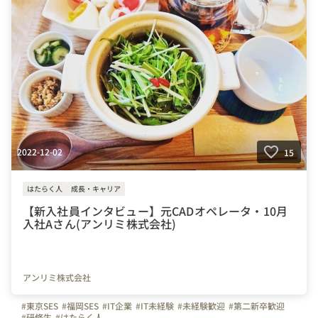
2022-12-02
15
はたらく人
成長・キャリア
【新入社員インタビュー】元CADオペレータ・10月
入社Aさん(アンリミ株式会社)
アンリミ株式会社
#東京SES
#福岡SES
#IT企業
#IT未経験
#未経験歓迎
#第二新卒歓迎
#研修生
#はたらく人