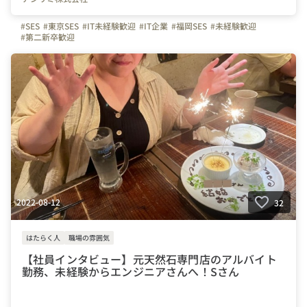
#SES
#東京SES
#IT未経験歓迎
#IT企業
#福岡SES
#未経験歓迎
#第二新卒歓迎
2022-08-12
32
はたらく人
職場の雰囲気
【社員インタビュー】元天然石専門店のアルバイト
勤務、未経験からエンジニアさんへ！Sさん