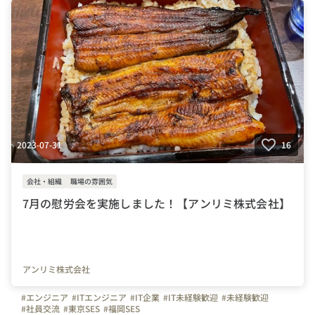
2023-07-31
16
会社・組織
職場の雰囲気
7月の慰労会を実施しました！【アンリミ株式会社】
アンリミ株式会社
#エンジニア
#ITエンジニア
#IT企業
#IT未経験歓迎
#未経験歓迎
#社員交流
#東京SES
#福岡SES