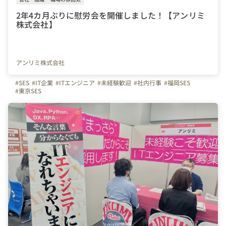
2年4カ月ぶりに慰労会を開催しました！【アンリミ
株式会社】
アンリミ株式会社
#SES
#IT企業
#ITエンジニア
#未経験歓迎
#社内行事
#福岡SES
#東京SES