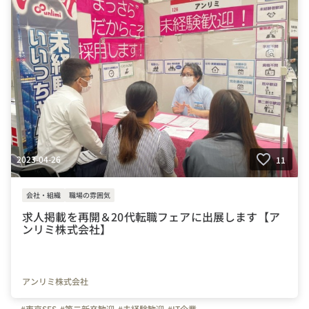
2023-04-26
11
会社・組織
職場の雰囲気
求人掲載を再開＆20代転職フェアに出展します【ア
ンリミ株式会社】
アンリミ株式会社
#東京SES
#第二新卒歓迎
#未経験歓迎
#IT企業