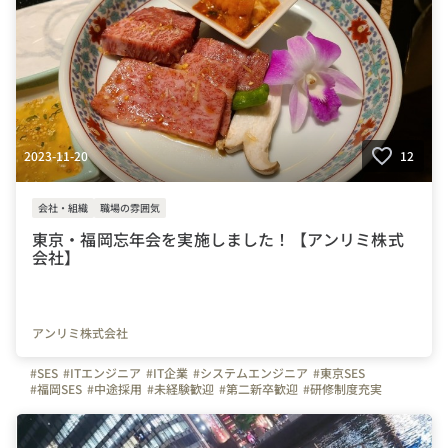
2023-11-20
12
会社・組織
職場の雰囲気
東京・福岡忘年会を実施しました！【アンリミ株式
会社】
アンリミ株式会社
#SES
#ITエンジニア
#IT企業
#システムエンジニア
#東京SES
#福岡SES
#中途採用
#未経験歓迎
#第二新卒歓迎
#研修制度充実
#社内行事