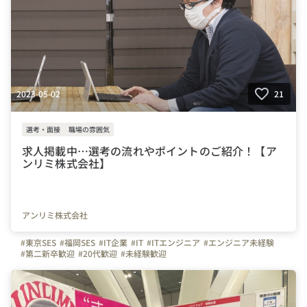
2023-05-02
21
選考・面接
職場の雰囲気
求人掲載中…選考の流れやポイントのご紹介！【ア
ンリミ株式会社】
アンリミ株式会社
#東京SES
#福岡SES
#IT企業
#IT
#ITエンジニア
#エンジニア未経験
#第二新卒歓迎
#20代歓迎
#未経験歓迎