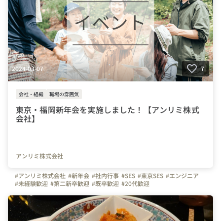
2024-03-07
7
会社・組織
職場の雰囲気
東京・福岡新年会を実施しました！【アンリミ株式
会社】
アンリミ株式会社
#アンリミ株式会社
#新年会
#社内行事
#SES
#東京SES
#エンジニア
#未経験歓迎
#第二新卒歓迎
#既卒歓迎
#20代歓迎