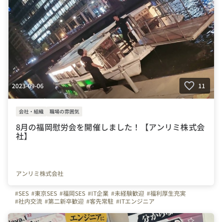
2023-09-06
11
会社・組織
職場の雰囲気
8月の福岡慰労会を開催しました！【アンリミ株式会
社】
アンリミ株式会社
#SES
#東京SES
#福岡SES
#IT企業
#未経験歓迎
#福利厚生充実
#社内交流
#第二新卒歓迎
#客先常駐
#ITエンジニア