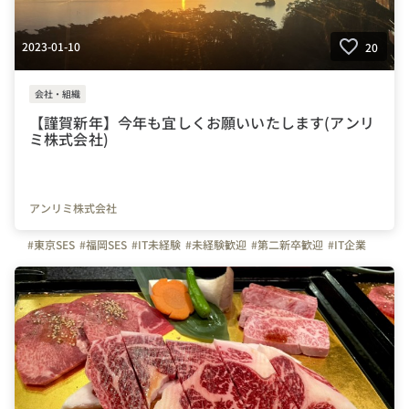
2023-01-10
20
会社・組織
【謹賀新年】今年も宜しくお願いいたします(アンリ
ミ株式会社)
アンリミ株式会社
#東京SES
#福岡SES
#IT未経験
#未経験歓迎
#第二新卒歓迎
#IT企業