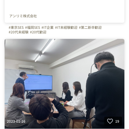
アンリミ株式会社
#東京SES
#福岡SES
#IT企業
#IT未経験歓迎
#第二新卒歓迎
#20代未経験
#20代歓迎
2023-01-16
19