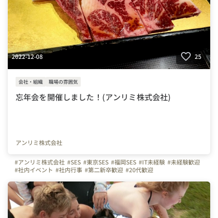
2022-12-08
25
会社・組織
職場の雰囲気
忘年会を開催しました！(アンリミ株式会社)
アンリミ株式会社
#アンリミ株式会社
#SES
#東京SES
#福岡SES
#IT未経験
#未経験歓迎
#社内イベント
#社内行事
#第二新卒歓迎
#20代歓迎