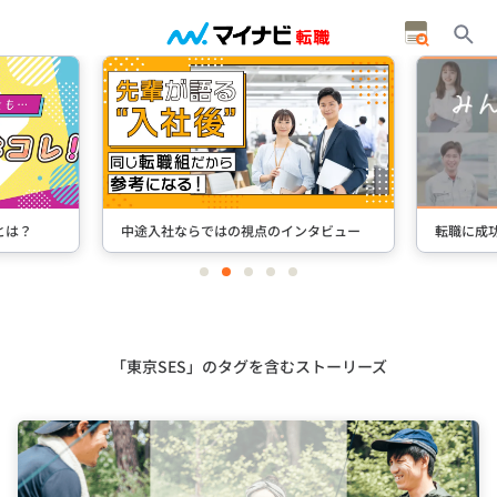
タビュー
転職に成功した先輩たちのインタビュー
＋Stori
item
item
item
item
item
0
1
2
3
4
Item
3
of
5
「東京SES」のタグを含むストーリーズ