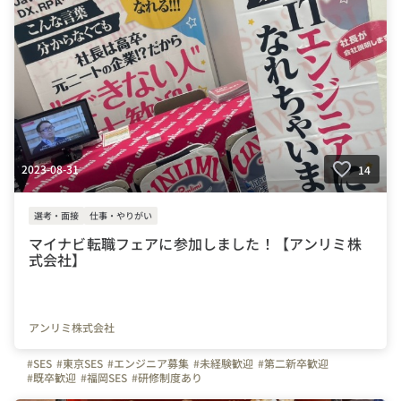
2023-08-31
14
選考・面接
仕事・やりがい
マイナビ転職フェアに参加しました！【アンリミ株
式会社】
アンリミ株式会社
#SES
#東京SES
#エンジニア募集
#未経験歓迎
#第二新卒歓迎
#既卒歓迎
#福岡SES
#研修制度あり