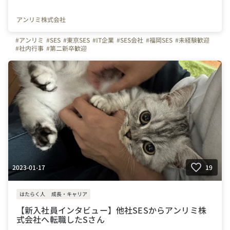
アンリミ株式会社
#アンリミ
#SES
#東京SES
#IT企業
#SES会社
#福岡SES
#未経験歓迎
#社内行事
#第二新卒歓迎
2023-01-17
19
はたらく人
成長・キャリア
【新入社員インタビュー】他社SESからアンリミ株
式会社へ転職したSさん