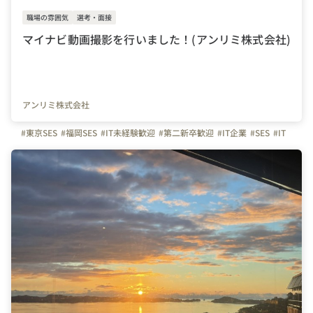
職場の雰囲気
選考・面接
マイナビ動画撮影を行いました！(アンリミ株式会社)
アンリミ株式会社
#東京SES
#福岡SES
#IT未経験歓迎
#第二新卒歓迎
#IT企業
#SES
#IT