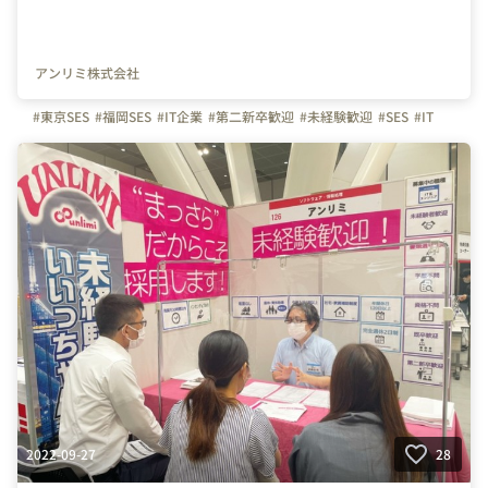
アンリミ株式会社
#東京SES
#福岡SES
#IT企業
#第二新卒歓迎
#未経験歓迎
#SES
#IT
2022-09-27
28