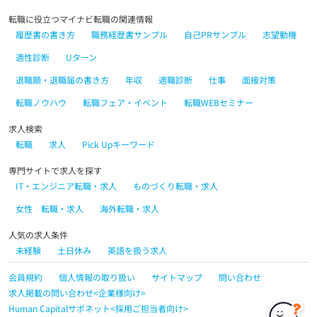
転職に役立つマイナビ転職の関連情報
履歴書の書き方
職務経歴書サンプル
自己PRサンプル
志望動機
適性診断
Uターン
退職願・退職届の書き方
年収
適職診断
仕事
面接対策
転職ノウハウ
転職フェア・イベント
転職WEBセミナー
求人検索
転職
求人
Pick Upキーワード
専門サイトで求人を探す
IT・エンジニア転職・求人
ものづくり転職・求人
女性 転職・求人
海外転職・求人
人気の求人条件
未経験
土日休み
英語を扱う求人
会員規約
個人情報の取り扱い
サイトマップ
問い合わせ
求人掲載の問い合わせ<企業様向け>
Human Capitalサポネット<採用ご担当者向け>