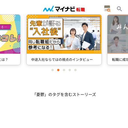
とは？
中途入社ならではの視点のインタビュー
転職に成
item
item
item
item
item
0
1
2
3
4
Item
2
of
5
「憂鬱」のタグを含むストーリーズ