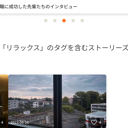
職に成功した先輩たちのインタビュー
item
item
item
item
item
0
1
2
3
4
「リラックス」のタグを含むストーリー
2023-06-26
4
4