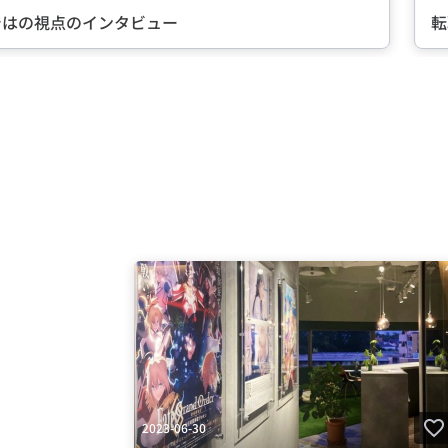
ではの視点のインタビュー
転
Item
3
of
5
2023-06-30