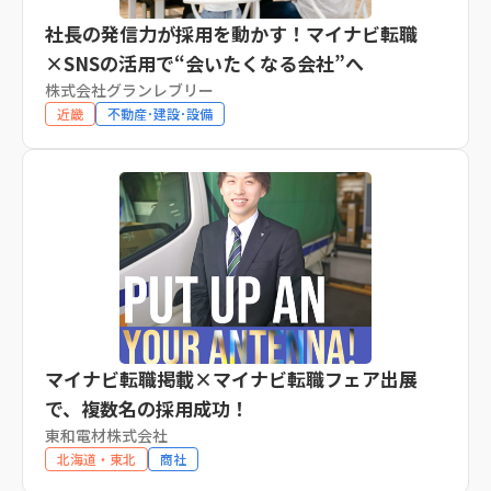
社長の発信力が採用を動かす！マイナビ転職
×SNSの活用で“会いたくなる会社”へ
株式会社グランレブリー
近畿
不動産･建設･設備
マイナビ転職掲載×マイナビ転職フェア出展
で、複数名の採用成功！
東和電材株式会社
北海道・東北
商社