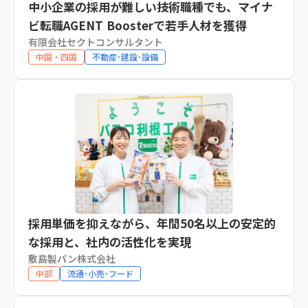
中小企業の採用が難しい技術職種でも、マイナ
ビ転職AGENT Boosterで若手人材を獲得
有限会社セクトコンサルタント
中国・四国
不動産･建設･設備
採用単価を抑えながら、年間50名以上の安定的
な採用と、社内の活性化を実現
敷島製パン株式会社
中部
流通･小売･フード