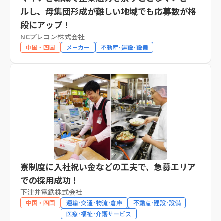
ルし、母集団形成が難しい地域でも応募数が格
段にアップ！
NCプレコン株式会社
中国・四国
メーカー
不動産･建設･設備
寮制度に入社祝い金などの工夫で、急募エリア
での採用成功！
下津井電鉄株式会社
中国・四国
運輸･交通･物流･倉庫
不動産･建設･設備
医療･福祉･介護サービス