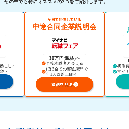
その中でも特にオススメの3つをご紹介します。
全国で開催している
中途合同企業説明会
30
万円(税抜)〜
〜
check_circle
直接求職者と会える
check_circle
者に届く
初期
ほぼ全ての都道府県で
check_circle
check_circle
強い
マイ
年150回以上開催
詳細を見る
keyboard_arrow_right