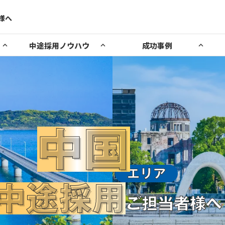
様へ
様へ
中途採用ノウハウ
成功事例
keyboard_arrow_up
keyboard_arrow_up
keyboard_arrow_up
北海道エリア／現地担当者アドバイス
keyboard_arrow_right
マイナビ転職ノウハウ一覧
マイナビ転職の年齢層
東北エリア／現地担当者アドバイス
keyboard_arrow_right
求人広告とは？
関東エリア／現地担当者アドバイス
keyboard_arrow_right
中国
成果報酬型求人とは？
北陸甲信越エリア／現地担当者アドバイス
keyboard_arrow_right
人材紹介のメリット・
東海エリア／現地担当者アドバイス
keyboard_arrow_right
企業説明会
人材紹介
北海道エリア／現地担当者アドバイス
関西エリア／現地担当
転職フェア）
（マイナビ転職AGENT）
関西エリア／現地担当者アドバイス
keyboard_arrow_right
0
マイナビ転職AGENT 
エリア
社内の平均年齢−8歳！マイナビ
中途採用
内
資格保有の経験者
東北エリア／現地担当者アドバイス
中国エリア／現地担当
中国エリア／現地担当者アドバイス
転職を使用し、若手社員採用に
keyboard_arrow_right
その他サービス一覧はこちら
イナビ転職の求人
ご担当者様へ
舵をきった新社長のチャレンジ
関東エリア／現地担当者アドバイス
四国エリア／現地担当
の採用成功
四国エリア／現地担当者アドバイス
keyboard_arrow_right
株式会社いわさき
株式会社Ｇハウス
北陸甲信越エリア／現地担当者アドバイス
九州・沖縄エリア／現
九州・沖縄エリア／現地担当者アドバイス
keyboard_arrow_right