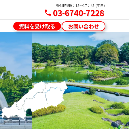
受付時間
9：15～17：45 (平日)
受付時間
9：15～17：45 (平日)
03-6740-7228
03-6740-7228
phone
phone
資料を受け取る
お問い合わせ
資料を受け取る
お問い合わせ
は？
注意点
成果報酬・求人広告
者アドバイス
（マイナビ転職AGENTBooster）
Boosterで
が入社し、マ
者アドバイス
広告でも若手
者アドバイス
地担当者アドバイス