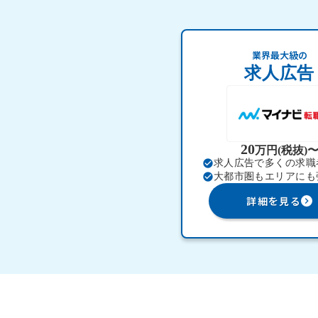
業界最大級の
求人広告
20
万円(税抜)
check_circle
求人広告で多くの求職
check_circle
大都市圏もエリアにも
詳細を見る
keyboard_arrow_right