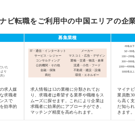
ナビ転職をご利用中の
中国エリアの企
募集業種
IT・通信・インターネット
メーカー
サービス・レジャー
マスコミ・広告・デザイン
％
コンサルティング
運輸・交通・物流・倉庫
公的機関・その他
流通・小売・フード
だいた
金融・保険
不動産・建設・設備
果より
商社
環境・エネルギー
月)
の求人媒
求人情報は12の業種に分類されてお
マイナビ
な求職者
り、求職者は希望する業界や職種をス
業員数3
ンスで
ムーズに探せます。これにより企業は
ら高く支
を効率的
求職者に効果的にアプローチができ、
だ知られ
マッチング精度を高められます。
きます。