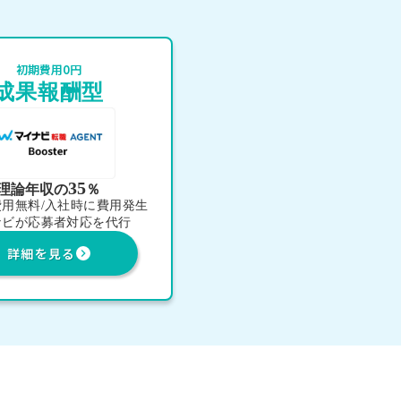
初期費用0円
成果報酬型
35
理論年収の
％
費用無料/入社時に費用発生
ナビが応募者対応を代行
詳細を見る
keyboard_arrow_right