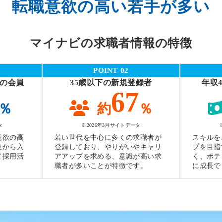
転職意欲の高い若手が多い
マイナビの求職者情報の特徴
POINT 02
望の会員
35歳以下の新規登録者
年収
67
％
約
％
タ
※2026年3月サイトデータ
意欲の高
若い世代を中心に多くの求職者が
スキルを
集から入
登録しており、やりがいやキャリ
プを目指
て採用活
アアップを求める、意識が高い求
く、ポテ
。
職者が多いことが特徴です。
に成長で