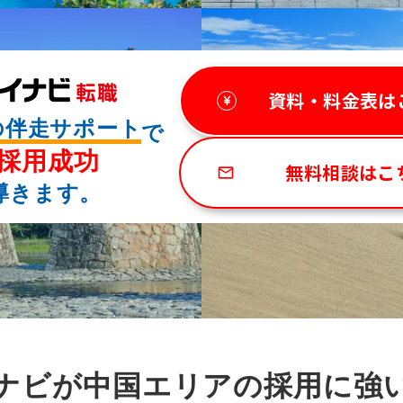
東海エリア／現地担当者アドバイス
成功事例一覧はこちら
資料・料金表は
の伴走サポート
で
採用成功
無料相談はこ
mail_outline
導きます。
ナビが中国エリアの採用に強