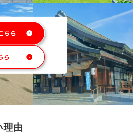
こちら
keyboard_arrow_right
ちら
keyboard_arrow_right
い理由