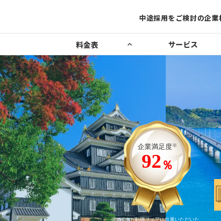
中途採用をご検討の企業
中途採用をご検討の企業
サービス
料金表
サービス
keyboard_arrow_up
成功事例
特集ページ
keyboard_arrow_up
keyboard_arrow_up
求人広告（マイナビ転職）
エリア別特集
マイナビ中途採用ノウハウ
中途合同企業説明会（マイナビ転職フェア）
中途採用ノウハウ
人材紹介・成果報酬（マイナビ転職AGENT）
求人広告・成果報酬（マイナビ転職AGENT
Booster）
その他サービス一覧
中途合同
求人広告
ダウンロード
※
企業満足度
エリア採用ノウハウ
（マイナビ
（マイナビ転職）
92
採用単価を抑えながら、年間5
％
名以上の安定的な採用と、社
の活性化を実現
敷島製パン株式会社
※マイナビ転職フェアに出展いただいた