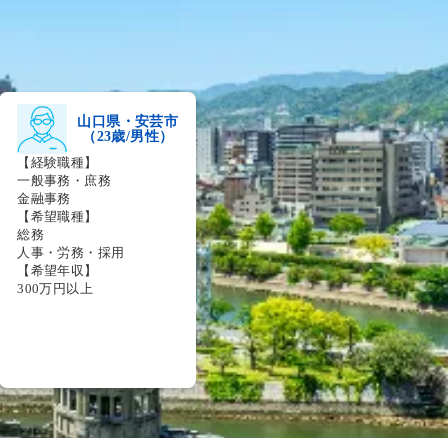
山口県・安芸市
（23歳/男性）
【経験職種】
一般事務・庶務
金融事務
【希望職種】
総務
人事・労務・採用
【希望年収】
300万円以上