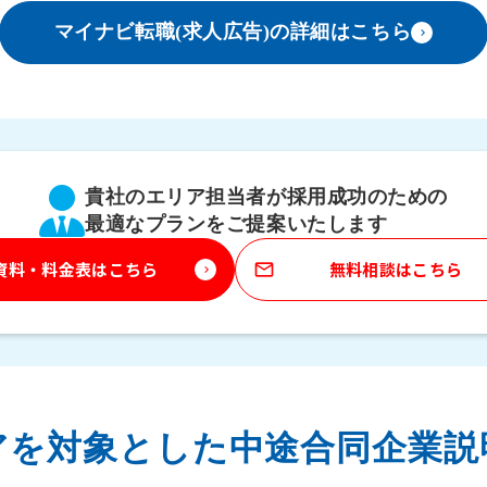
マイナビ転職(求人広告)の詳細はこちら
keyboard_arrow_right
貴社のエリア担当者が採用成功のための
最適なプランをご提案いたします
資料・料金表はこちら
無料相談はこちら
mail_outline
keyboard_arrow_right
アを対象とした
中途合同企業説