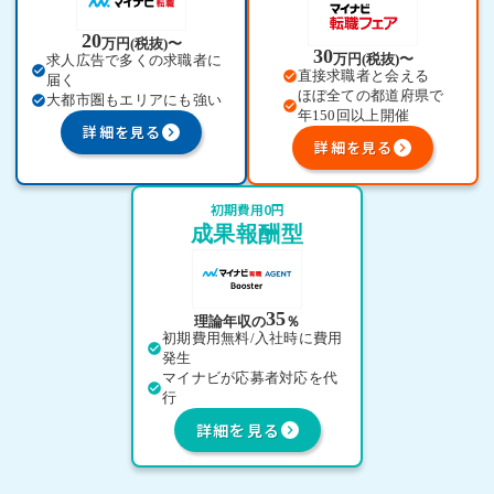
20
万円(税抜)〜
30
万円(税抜)〜
求人広告で多くの求職者に
check_circle
直接求職者と会える
check_circle
届く
ほぼ全ての都道府県で
大都市圏もエリアにも強い
check_circle
check_circle
年150回以上開催
詳細を見る
keyboard_arrow_right
詳細を見る
keyboard_arrow_right
初期費用0円
成果報酬型
35
理論年収の
％
初期費用無料/入社時に費用
check_circle
発生
マイナビが応募者対応を代
check_circle
行
詳細を見る
keyboard_arrow_right