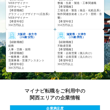
WEBデザイナー
整備・生産・製造・工事関連職
DTPオペレーター
【希望職種】
【希望職種】
工場生産・製造（食品・化粧品系）
グラフィックデザイナー(広告系)
制作関連技術者（カメラ・照明・音
WEBデザイナー
響）
【希望年収】
【希望年収】
350万円以上
350万円以上
大阪府・枚方市
滋賀県・大津市
（26歳/女性）
（23歳/男性）
【経験職種】
【経験職種】
総務
不動産営業
人事・労務・採用
【希望職種】
【希望職種】
営業・企画営業（個人向け）
一般事務・庶務
営業・企画営業（法人向け）
営業事務・営業アシスタント
【希望年収】
【希望年収】
300万円以上
300万円以上
マイナビ転職をご利用中の
関西エリアの企業情報
企業満足度