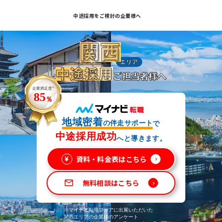
中途採用をご検討の企業様へ
中途採用をご検討の企業様へ
中途採用をご検討の企業様へ
関西
エリア
中途採用
ご担当者様へ
企業満足度
※
85
％
地域密着
の伴走サポート
で
中途採用成功
へと導きます。
資料・料金表はこちら
keyboard_arrow_right
無料相談はこちら
mail_outline
keyboard_arrow_right
※マイナビ転職フェアに出展いただいた
関西エリアの企業様のアンケート