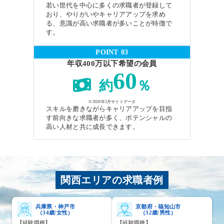
若い世代を中心に多くの求職者が登録して
おり、やりがいやキャリアアップを求め
る、意識が高い求職者が多いことが特徴で
す。
POINT 03
年収400万以下希望の会員
60
約
％
※2026年3月サイトデータ
スキルを磨きながらキャリアアップを目指
す前向きな求職者が多く、ポテンシャルの
高い人材と共に成長できます。
関西エリアの求職者例
兵庫県・神戸市
京都府・福知山市
（34歳/女性）
（32歳/男性）
【経験職種】
【経験職種】