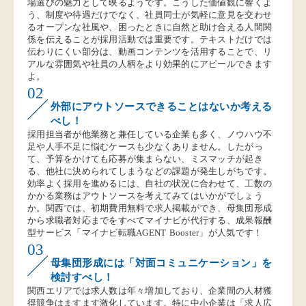
場選びの魅力として映るようです。こうした価値観に響くよ
う、制度や待遇だけでなく、社員同士が気軽に意見を交わせ
るオープンな社風や、困ったときに自然と助け合える人間関
係を伝えることが採用活動では重要です。テキストだけでは
伝わりにくい部分は、動画コンテンツを活用することで、リ
アルな雰囲気や社員の人柄をより効果的にアピールできます
よ。
02
外部にアウトソースできることはないか考える
べし！
採用担当者が他業務と兼任している企業も多く、ノウハウ不
足や人手不足に悩むケースも少なくありません。したがっ
て、予算をかけても応募が集まらない、ミスマッチが起き
る、他社に決められてしまうなどの課題が発生しがちです。
効率よく採用を進めるには、自社の状況に合わせて、工数の
かかる業務はアウトソースを考えてみてはいかがでしょう
か。関西では、初期費用無料で求人掲載ができ、母集団形成
から求職者対応までをすべてマイナビが代行する、成果報酬
型サービス「マイナビ転職AGENT Booster」が人気です！
03
母集団形成には「対面コミュニケーション」を
検討すべし！
関西エリアでは求人数は年々増加しており、企業間の人材獲
得競争はますます激化しています。特に中小企業は「求人広