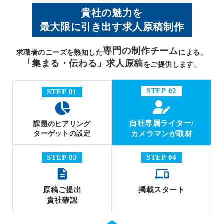
貴社の魅力を
最大限に引き出す求人原稿制作
専門の制作チーム
求職者のニーズを熟知した
による、
「集まる・伝わる」求人原稿
をご提供します。
STEP 02
STEP 01
自社専属ライター/
課題のヒアリング
ターゲットの設定
カメラマンが取材
STEP 03
STEP 04
description
phonelink
⁩原稿ご提出
⁩掲載スタート
貴社確認