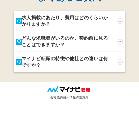
求人掲載にあたり、費用はどのくらいか
Q
arrow_drop_up
かりますか？
A
掲載プランや期間により大きく変動いたします。
どんな求職者がいるのか、契約前に見る
Q
arrow_drop_up
時期やエリアに応じたキャンペーンもございます
ことはできますか？
ので、まずはお問合せください。
A
想定数をお伝えすることが可能です。年齢層・職
マイナビ転職の特徴や他社との違いは何
Q
arrow_drop_up
種・業種・資格・経験、居住地など、
ですか？
絞り込みした数を可能な範囲でご回答させていた
だきます。
A
進学・就職時に「マイナビ」ブランドに接触した
若手社会人が多いため、
応募者は35歳以下の若手がメインであることが他
社との違いです。
会社概要
個人情報保護方針
また、首都圏だけでなくエリアにも支店が多数あ
るため、
地域に根付いたサポートができることも強みで
す。