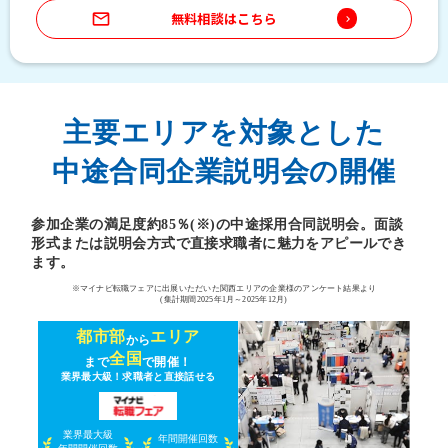
mail_outline
無料相談はこちら
keyboard_arrow_right
主要エリアを対象とした
中途合同企業説明会の開催
参加企業の満足度約85％(※)の中途採用合同説明会。面談
形式または説明会方式で直接求職者に魅力をアピールでき
ます。
※マイナビ転職フェアに出展いただいた関西エリアの企業様のアンケート結果より
(集計期間2025年1月～2025年12月)
都市部
エリア
から
全国
まで
で開催！
業界最大級！求職者と直接話せる
業界最大級
年間開催回数