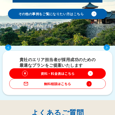
keyboard_arrow_left
keyboard_arrow_right
その他の事例をご覧になりたい方はこちら
keyboard_arrow_right
keyboard_arrow_left
keyboard_arrow_right
貴社のエリア担当者が採用成功のための
最適なプランをご提案いたします
資料・料金表はこちら
keyboard_arrow_right
mail_outline
無料相談はこちら
keyboard_arrow_right
よくあるご質問