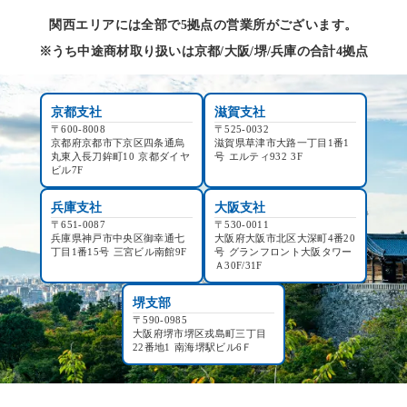
関西エリアには全部で5拠点の営業所がございます。
※うち中途商材取り扱いは京都/大阪/堺/兵庫の合計4拠点
京都支社
滋賀支社
〒600-8008
〒525-0032
京都府京都市下京区四条通烏
滋賀県草津市大路一丁目1番1
丸東入長刀鉾町10 京都ダイヤ
号 エルティ932 3F
ビル7F
兵庫支社
大阪支社
〒651-0087
〒530-0011
兵庫県神戸市中央区御幸通七
大阪府大阪市北区大深町4番20
丁目1番15号 三宮ビル南館9F
号 グランフロント大阪タワー
Ａ30F/31F
堺支部
〒590-0985
大阪府堺市堺区戎島町三丁目
22番地1 南海堺駅ビル6Ｆ