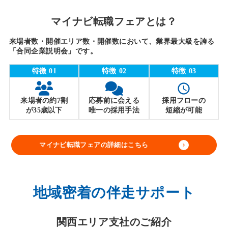
マイナビ転職フェアとは？
来場者数・開催エリア数・開催数において、業界最大級を誇る
「合同企業説明会」です。
特徴 01
特徴 02
特徴 03
access_time
来場者の約7割
応募前に会える
採用フローの
が35歳以下
唯一の採用手法
短縮が可能
マイナビ転職フェアの詳細はこちら
keyboard_arrow_right
地域密着の伴走サポート
関西エリア支社のご紹介