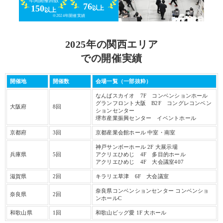
年間開催回数
76
150
以上
以上
※2024年開催実績
2025年の関西エリア
での開催実績
開催地
開催数
会場一覧（一部抜粋）
なんばスカイオ 7F コンベンションホール
グランフロント大阪 B2F コングレコンベン
大阪府
8回
ションセンター
堺市産業振興センター イベントホール
京都府
3回
京都産業会館ホール 中室・南室
神戸サンボーホール 2F 大展示場
兵庫県
5回
アクリエひめじ 4F 多目的ホール
アクリエひめじ 4F 大会議室407
滋賀県
2回
キラリエ草津 6F 大会議室
奈良県コンベンションセンター コンベンショ
奈良県
2回
ンホールC
和歌山県
1回
和歌山ビッグ愛 1F 大ホール