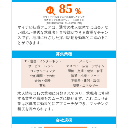
85
％
※マイナビ転職フェアに出展いただいた
関西エリア企業様アンケート結果より
(集計期間2025年1月～2025年12月)
マイナビ転職フェアは、通常の求人媒体では出会えな
い隠れた優秀な求職者と直接対話できる貴重なチャン
スです。地域に根ざした採用活動を効率的に進めるこ
とができます。
募集業種
IT・通信・インターネット
メーカー
サービス・レジャー
マスコミ・広告・デザイン
コンサルティング
運輸・交通・物流・倉庫
公的機関・その他
流通・小売・フード
金融・保険
不動産・建設・設備
商社
環境・エネルギー
求人情報は12の業種に分類されており、求職者は希望
する業界や職種をスムーズに探せます。これにより企
業は求職者に効果的にアプローチができ、マッチング
精度を高められます。
会社規模