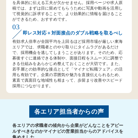
を具体的に伝える工夫が欠かせません。採用ページや求人原
稿では、まずは目に留めてもらうために写真や動画を活用し
て視覚的に訴求することで、より効果的に情報を届けること
ができるため、おすすめです。
03
即レス対応＋対面接点のダブル戦略を取るべし
有効求人倍率が全国平均を上回るほど採用市場が厳しい東海
エリアでは、求職者とのやり取りにタイムラグがあるだけ
で、採用機会を逃してしまうことがあります。そのため、応
募後すぐに連絡できる体制や、面接日程をスムーズに調整で
きる仕組みをあらかじめ整えておくことが大切です。また、
若手層との効率的な接点として「マイナビ転職フェア」の活
用も有効です。企業の雰囲気や魅力を直接伝えられるため、
素直で真面目な地域性も相まって、歩留まり改善やスピード
採用につながります。
各エリア担当者からの声
各エリアの求職者の傾向から企業がどんなことをアピー
ルすべきなのかマイナビの営業担当からのアドバイスを
集めました。