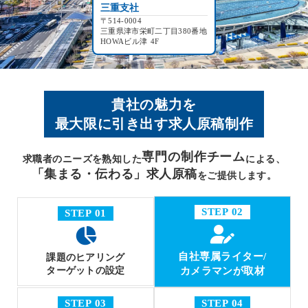
三重支社
〒514-0004
三重県津市栄町二丁目380番地
HOWAビル津 4F
貴社の魅力を
最大限に引き出す求人原稿制作
専門の制作チーム
求職者のニーズを熟知した
による、
「集まる・伝わる」求人原稿
をご提供します。
STEP 02
STEP 01
自社専属ライター/
課題のヒアリング
ターゲットの設定
カメラマンが取材
STEP 03
STEP 04