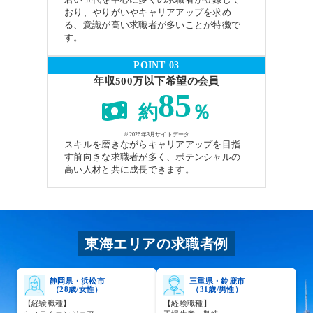
おり、やりがいやキャリアアップを求め
る、意識が高い求職者が多いことが特徴で
す。
POINT 03
年収500万以下希望の会員
85
約
％
※2026年3月サイトデータ
スキルを磨きながらキャリアアップを目指
す前向きな求職者が多く、ポテンシャルの
高い人材と共に成長できます。
東海エリアの求職者例
静岡県・浜松市
三重県・鈴鹿市
（28歳/女性）
（31歳/男性）
【経験職種】
【経験職種】