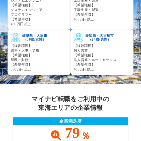
システムエンジニア
工場生産・製造
【希望職種】
【希望職種】
システムエンジニア
工場生産・製造
プログラマー
【希望年収】
【希望年収】
400万円以上
450万円以上
岐阜県・大垣市
愛知県・名古屋市
（30歳/女性）
（24歳/男性）
【経験職種】
【経験職種】
総務・人事・労務
個人営業
【希望職種】
【希望職種】
経理・財務
法人営業・ルートセールス
【希望年収】
【希望年収】
350万円以上
400万円以上
マイナビ転職をご利用中の
東海エリアの企業情報
企業満足度
79
％