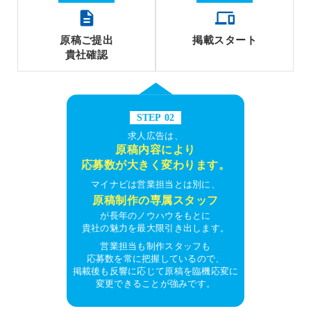
description
phonelink
⁩原稿ご提出
⁩掲載スタート
貴社確認
STEP 02
求人広告は、
原稿内容により
応募数が大きく変わります。
マイナビは営業担当とは別に、
原稿制作の専属スタッフ
が長年のノウハウをもとに
貴社の魅力を最大限引き出します。
営業担当も制作スタッフも
応募数を常に把握しているので、
掲載後も反響に応じて原稿を臨機応変に
変更できることが強みです。