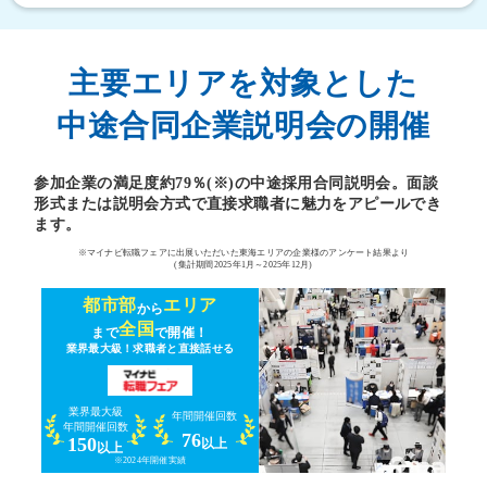
主要エリアを対象とした
中途合同企業説明会の開催
参加企業の満足度約79％(※)の中途採用合同説明会。面談
形式または説明会方式で直接求職者に魅力をアピールでき
ます。
※マイナビ転職フェアに出展いただいた東海エリアの企業様のアンケート結果より
(集計期間2025年1月～2025年12月)
都市部
エリア
から
全国
まで
で開催！
業界最大級！求職者と直接話せる
業界最大級
年間開催回数
年間開催回数
76
150
以上
以上
※2024年開催実績