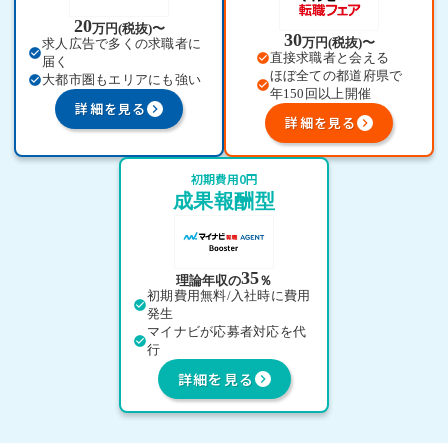
20
万円(税抜)〜
30
万円(税抜)〜
求人広告で多くの求職者に
check_circle
直接求職者と会える
check_circle
届く
ほぼ全ての都道府県で
大都市圏もエリアにも強い
check_circle
check_circle
年150回以上開催
詳細を見る
keyboard_arrow_right
詳細を見る
keyboard_arrow_right
初期費用0円
成果報酬型
35
理論年収の
％
初期費用無料/入社時に費用
check_circle
発生
マイナビが応募者対応を代
check_circle
行
詳細を見る
keyboard_arrow_right