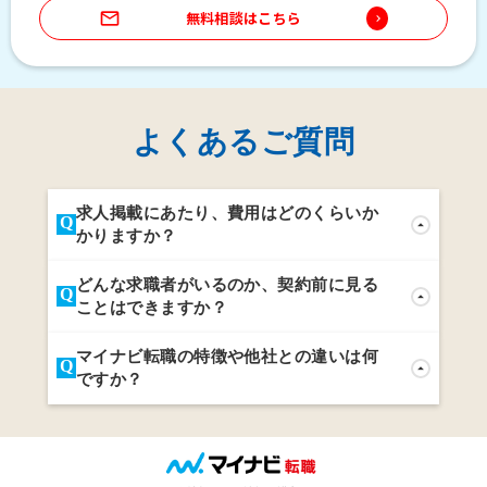
mail_outline
無料相談はこちら
keyboard_arrow_right
よくあるご質問
求人掲載にあたり、費用はどのくらいか
Q
arrow_drop_up
かりますか？
A
掲載プランや期間により大きく変動いたします。
どんな求職者がいるのか、契約前に見る
Q
arrow_drop_up
時期やエリアに応じたキャンペーンもございます
ことはできますか？
ので、まずはお問合せください。
A
想定数をお伝えすることが可能です。年齢層・職
マイナビ転職の特徴や他社との違いは何
Q
arrow_drop_up
種・業種・資格・経験、居住地など、
ですか？
絞り込みした数を可能な範囲でご回答させていた
だきます。
A
進学・就職時に「マイナビ」ブランドに接触した
若手社会人が多いため、
応募者は35歳以下の若手がメインであることが他