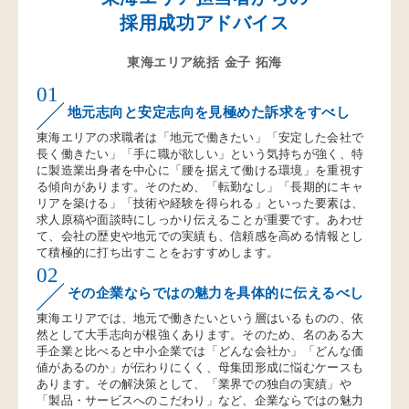
採用成功アドバイス
東海エリア統括 金子 拓海
01
地元志向と安定志向を見極めた訴求をすべし
東海エリアの求職者は「地元で働きたい」「安定した会社で
長く働きたい」「手に職が欲しい」という気持ちが強く、特
に製造業出身者を中心に「腰を据えて働ける環境」を重視す
る傾向があります。そのため、「転勤なし」「長期的にキャ
リアを築ける」「技術や経験を得られる」といった要素は、
求人原稿や面談時にしっかり伝えることが重要です。あわせ
て、会社の歴史や地元での実績も、信頼感を高める情報とし
て積極的に打ち出すことをおすすめします。
02
その企業ならではの魅力を具体的に伝えるべし
東海エリアでは、地元で働きたいという層はいるものの、依
然として大手志向が根強くあります。そのため、名のある大
手企業と比べると中小企業では「どんな会社か」「どんな価
値があるのか」が伝わりにくく、母集団形成に悩むケースも
あります。その解決策として、「業界での独自の実績」や
「製品・サービスへのこだわり」など、企業ならではの魅力