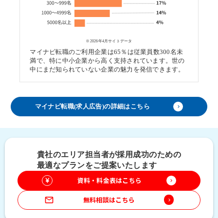
※2026年4月サイトデータ
マイナビ転職のご利用企業は65％は従業員数300名未
満で、特に中小企業から高く支持されています。世の
中にまだ知られていない企業の魅力を発信できます。
マイナビ転職(求人広告)の詳細はこちら
keyboard_arrow_right
貴社のエリア担当者が採用成功のための
最適なプランをご提案いたします
資料・料金表はこちら
keyboard_arrow_right
mail_outline
無料相談はこちら
keyboard_arrow_right