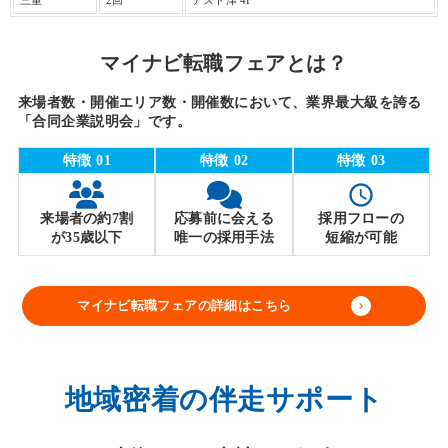
マイナビ転職フェアとは？
来場者数・開催エリア数・開催数において、業界最大級を誇る
「合同企業説明会」です。
特徴 01
特徴 02
特徴 03
access_time
来場者の約7割
応募前に会える
採用フローの
が35歳以下
唯一の採用手法
短縮が可能
マイナビ転職フェアの詳細はこちら
keyboard_arrow_right
地域密着の伴走サポート