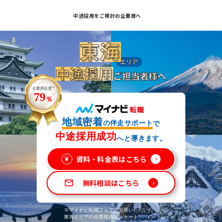
中途採用をご検討の企業様へ
中途採用をご検討の企業様へ
中途採用をご検討の企業様へ
東海
エリア
中途採用
ご担当者様へ
企業満足度
※
79
％
地域密着
の伴走サポート
で
中途採用成功
へと導きます。
資料・料金表はこちら
keyboard_arrow_right
無料相談はこちら
mail_outline
keyboard_arrow_right
※マイナビ転職フェアに出展いただいた
東海エリアの企業様のアンケート