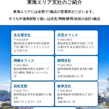
東海エリア支社のご紹介
東海エリアには全部で7拠点の営業所がございます。
※うち中途商材取り扱いは伏見/岡崎/静岡/浜松の合計4拠点
名古屋支社
伏見オフィス
〒450-6209
〒460-0003
愛知県名古屋市中村区名駅四
愛知県名古屋市中区錦二丁目
丁目7番1号ミッドランドスク
14番19号 名古屋伏見Kスクエ
エア9F/11F
ア7F
岡崎オフィス
静岡支社
〒444-0860
〒420-0853
愛知県岡崎市明大寺本町一丁
静岡県静岡市葵区追手町1番6
目34番地 岡崎センタービル
号
2F
日本生命静岡ビル 2F
浜松支部
岐阜支社
〒430-7711
〒500-8833
静岡県浜松市中区板屋町111番
岐阜県岐阜市神田町九丁目27
2号
番地
浜松アクトタワー 11F
大岐阜ビル 5F