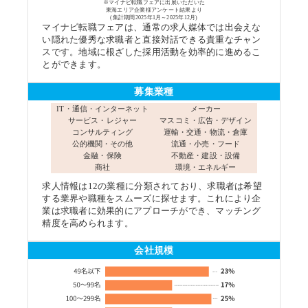
※マイナビ転職フェアに出展いただいた
東海エリア企業様アンケート結果より
(集計期間2025年1月～2025年12月)
マイナビ転職フェアは、通常の求人媒体では出会えな
い隠れた優秀な求職者と直接対話できる貴重なチャン
スです。地域に根ざした採用活動を効率的に進めるこ
とができます。
募集業種
IT・通信・インターネット
メーカー
サービス・レジャー
マスコミ・広告・デザイン
コンサルティング
運輸・交通・物流・倉庫
公的機関・その他
流通・小売・フード
金融・保険
不動産・建設・設備
商社
環境・エネルギー
求人情報は12の業種に分類されており、求職者は希望
する業界や職種をスムーズに探せます。これにより企
業は求職者に効果的にアプローチができ、マッチング
精度を高められます。
会社規模