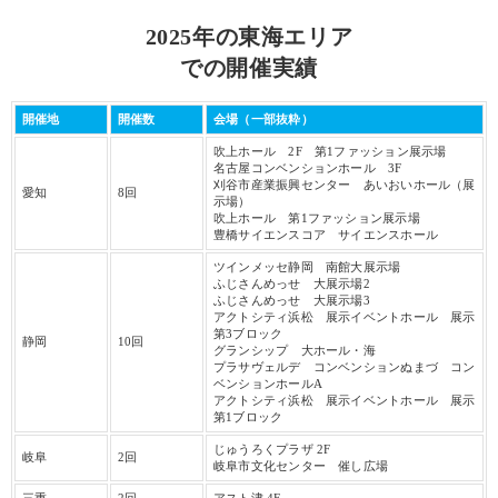
2025年の東海エリア
での開催実績
開催地
開催数
会場（一部抜粋）
吹上ホール 2F 第1ファッション展示場
名古屋コンベンションホール 3F
刈谷市産業振興センター あいおいホール（展
愛知
8回
示場）
吹上ホール 第1ファッション展示場
豊橋サイエンスコア サイエンスホール
ツインメッセ静岡 南館大展示場
ふじさんめっせ 大展示場2
ふじさんめっせ 大展示場3
アクトシティ浜松 展示イベントホール 展示
第3ブロック
静岡
10回
グランシップ 大ホール・海
プラサヴェルデ コンベンションぬまづ コン
ベンションホールA
アクトシティ浜松 展示イベントホール 展示
第1ブロック
じゅうろくプラザ 2F
岐阜
2回
岐阜市文化センター 催し広場
三重
2回
アスト津 4F