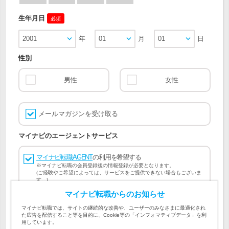
生年月日
必須
2001
年
01
月
01
日
性別
男性
女性
メールマガジンを受け取る
マイナビのエージェントサービス
マイナビ転職AGENT
の利用を希望する
※マイナビ転職の会員登録後の情報登録が必要となります。
(ご経験やご希望によっては、サービスをご提供できない場合もございま
す。)
マイナビ転職からのお知らせ
会員登録には
マイナビ転職 会員規約
、
マイナビ転職AGENT
マイナビ転職では、サイトの継続的な改善や、ユーザーのみなさまに最適化され
会員規約
、
マイナビ転職AGENT 個人情報の取り扱い
および
た広告を配信すること等を目的に、Cookie等の「インフォマティブデータ」を利
個人情報の取り扱い
への同意が必要です。
用しています。