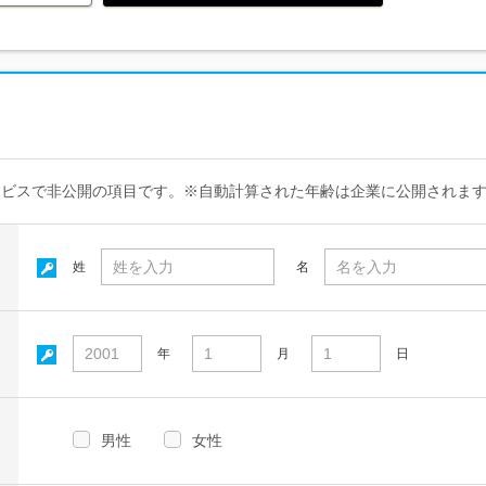
ービスで非公開の項目です。※自動計算された年齢は企業に公開されま
姓
名
年
月
日
男性
女性