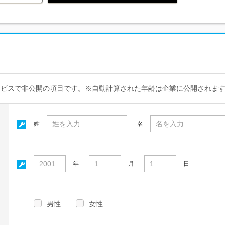
ービスで非公開の項目です。※自動計算された年齢は企業に公開されま
姓
名
年
月
日
男性
女性