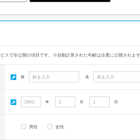
ービスで非公開の項目です。※自動計算された年齢は企業に公開されま
姓
名
年
月
日
男性
女性