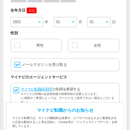
生年月日
必須
2001
年
01
月
01
日
性別
男性
女性
メールマガジンを受け取る
マイナビのエージェントサービス
マイナビ転職AGENT
の利用を希望する
※マイナビ転職の会員登録後の情報登録が必要となります。
(ご経験やご希望によっては、サービスをご提供できない場合もございま
す。)
マイナビ転職からのお知らせ
会員登録には
マイナビ転職 会員規約
、
マイナビ転職AGENT
マイナビ転職では、サイトの継続的な改善や、ユーザーのみなさまに最適化され
会員規約
、
マイナビ転職AGENT 個人情報の取り扱い
および
た広告を配信すること等を目的に、Cookie等の「インフォマティブデータ」を利
個人情報の取り扱い
への同意が必要です。
用しています。