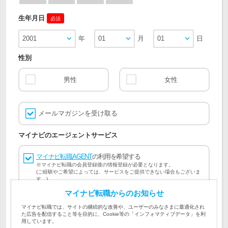
生年月日
必須
2001
年
01
月
01
日
性別
男性
女性
メールマガジンを受け取る
マイナビのエージェントサービス
マイナビ転職AGENT
の利用を希望する
※マイナビ転職の会員登録後の情報登録が必要となります。
(ご経験やご希望によっては、サービスをご提供できない場合もございま
す。)
マイナビ転職からのお知らせ
会員登録には
マイナビ転職 会員規約
、
マイナビ転職AGENT
マイナビ転職では、サイトの継続的な改善や、ユーザーのみなさまに最適化され
会員規約
、
マイナビ転職AGENT 個人情報の取り扱い
および
た広告を配信すること等を目的に、Cookie等の「インフォマティブデータ」を利
個人情報の取り扱い
への同意が必要です。
用しています。