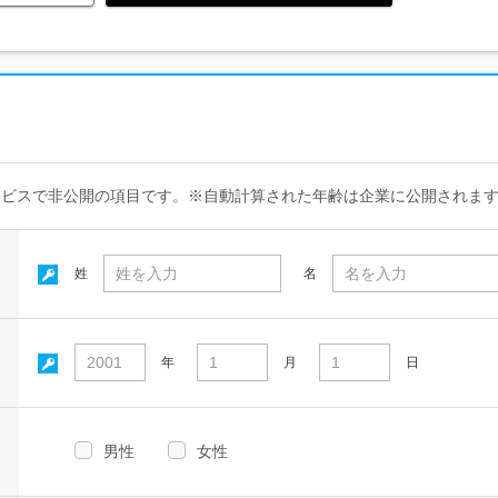
ービスで非公開の項目です。※自動計算された年齢は企業に公開されま
姓
名
年
月
日
男性
女性