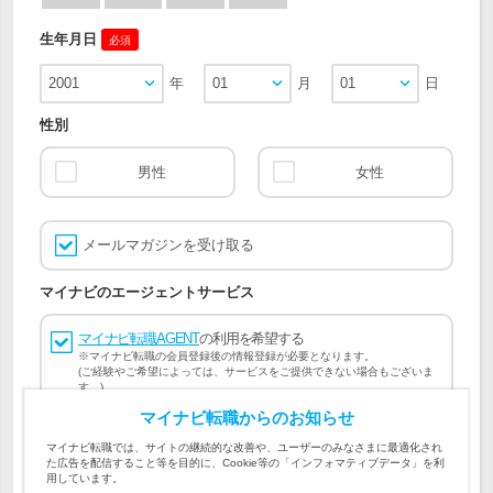
生年月日
必須
2001
年
01
月
01
日
性別
男性
女性
メールマガジンを受け取る
マイナビのエージェントサービス
マイナビ転職AGENT
の利用を希望する
※マイナビ転職の会員登録後の情報登録が必要となります。
(ご経験やご希望によっては、サービスをご提供できない場合もございま
す。)
マイナビ転職からのお知らせ
会員登録には
マイナビ転職 会員規約
、
マイナビ転職AGENT
マイナビ転職では、サイトの継続的な改善や、ユーザーのみなさまに最適化され
会員規約
、
マイナビ転職AGENT 個人情報の取り扱い
および
た広告を配信すること等を目的に、Cookie等の「インフォマティブデータ」を利
個人情報の取り扱い
への同意が必要です。
用しています。