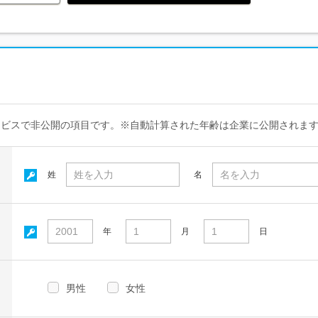
ービスで非公開の項目です。※自動計算された年齢は企業に公開されま
姓
名
年
月
日
男性
女性