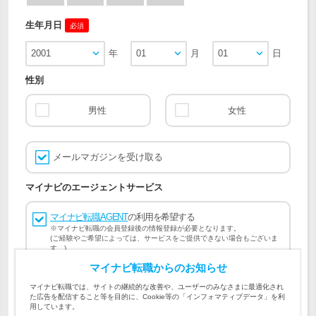
生年月日
必須
2001
年
01
月
01
日
性別
男性
女性
メールマガジンを受け取る
マイナビのエージェントサービス
マイナビ転職AGENT
の利用を希望する
※マイナビ転職の会員登録後の情報登録が必要となります。
(ご経験やご希望によっては、サービスをご提供できない場合もございま
す。)
マイナビ転職からのお知らせ
会員登録には
マイナビ転職 会員規約
、
マイナビ転職AGENT
マイナビ転職では、サイトの継続的な改善や、ユーザーのみなさまに最適化され
会員規約
、
マイナビ転職AGENT 個人情報の取り扱い
および
た広告を配信すること等を目的に、Cookie等の「インフォマティブデータ」を利
個人情報の取り扱い
への同意が必要です。
用しています。