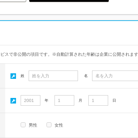
ービスで非公開の項目です。※自動計算された年齢は企業に公開されま
姓
名
年
月
日
男性
女性