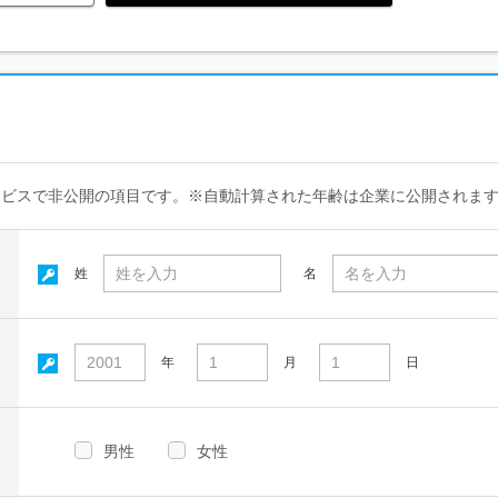
ービスで非公開の項目です。※自動計算された年齢は企業に公開されま
姓
名
年
月
日
男性
女性