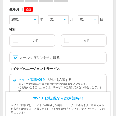
生年月日
必須
2001
年
01
月
01
日
性別
男性
女性
メールマガジンを受け取る
マイナビのエージェントサービス
マイナビ転職AGENT
の利用を希望する
※マイナビ転職の会員登録後の情報登録が必要となります。
(ご経験やご希望によっては、サービスをご提供できない場合もございま
す。)
マイナビ転職からのお知らせ
会員登録には
マイナビ転職 会員規約
、
マイナビ転職AGENT
マイナビ転職では、サイトの継続的な改善や、ユーザーのみなさまに最適化され
会員規約
、
マイナビ転職AGENT 個人情報の取り扱い
および
た広告を配信すること等を目的に、Cookie等の「インフォマティブデータ」を利
個人情報の取り扱い
への同意が必要です。
用しています。