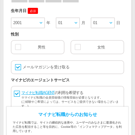
生年月日
必須
2001
年
01
月
01
日
性別
男性
女性
メールマガジンを受け取る
マイナビのエージェントサービス
マイナビ転職AGENT
の利用を希望する
※マイナビ転職の会員登録後の情報登録が必要となります。
(ご経験やご希望によっては、サービスをご提供できない場合もございま
す。)
マイナビ転職からのお知らせ
会員登録には
マイナビ転職 会員規約
、
マイナビ転職AGENT
マイナビ転職では、サイトの継続的な改善や、ユーザーのみなさまに最適化され
会員規約
、
マイナビ転職AGENT 個人情報の取り扱い
および
た広告を配信すること等を目的に、Cookie等の「インフォマティブデータ」を利
個人情報の取り扱い
への同意が必要です。
用しています。