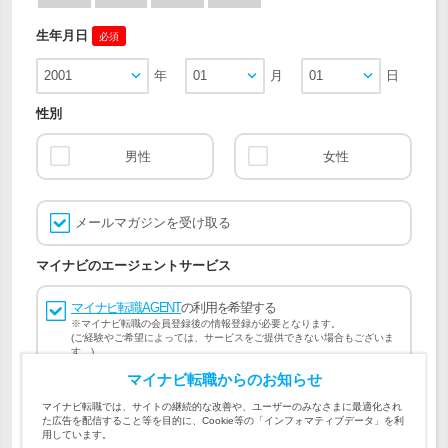
生年月日
必須
2001
年
01
月
01
日
性別
男性
女性
メールマガジンを受け取る
マイナビのエージェントサービス
マイナビ転職AGENT
の利用を希望する
※マイナビ転職の会員登録後の情報登録が必要となります。
(ご経験やご希望によっては、サービスをご提供できない場合もございま
す。)
マイナビ転職からのお知らせ
会員登録には
マイナビ転職 会員規約
、
マイナビ転職AGENT
マイナビ転職では、サイトの継続的な改善や、ユーザーのみなさまに最適化され
会員規約
、
マイナビ転職AGENT 個人情報の取り扱い
および
た広告を配信すること等を目的に、Cookie等の「インフォマティブデータ」を利
個人情報の取り扱い
への同意が必要です。
用しています。