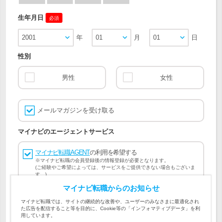
生年月日
必須
2001
年
01
月
01
日
性別
男性
女性
メールマガジンを受け取る
マイナビのエージェントサービス
マイナビ転職AGENT
の利用を希望する
※マイナビ転職の会員登録後の情報登録が必要となります。
(ご経験やご希望によっては、サービスをご提供できない場合もございま
す。)
マイナビ転職からのお知らせ
会員登録には
マイナビ転職 会員規約
、
マイナビ転職AGENT
マイナビ転職では、サイトの継続的な改善や、ユーザーのみなさまに最適化され
会員規約
、
マイナビ転職AGENT 個人情報の取り扱い
および
た広告を配信すること等を目的に、Cookie等の「インフォマティブデータ」を利
個人情報の取り扱い
への同意が必要です。
用しています。