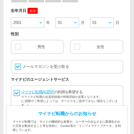
生年月日
必須
2001
年
01
月
01
日
性別
男性
女性
メールマガジンを受け取る
マイナビのエージェントサービス
マイナビ転職AGENT
の利用を希望する
※マイナビ転職の会員登録後の情報登録が必要となります。
(ご経験やご希望によっては、サービスをご提供できない場合もございま
す。)
マイナビ転職からのお知らせ
会員登録には
マイナビ転職 会員規約
、
マイナビ転職AGENT
マイナビ転職では、サイトの継続的な改善や、ユーザーのみなさまに最適化され
会員規約
、
マイナビ転職AGENT 個人情報の取り扱い
および
た広告を配信すること等を目的に、Cookie等の「インフォマティブデータ」を利
個人情報の取り扱い
への同意が必要です。
用しています。