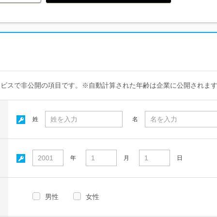
ービスで非公開の項目です。※自動計算された年齢は企業に公開されま
姓
名
年
月
日
男性
女性