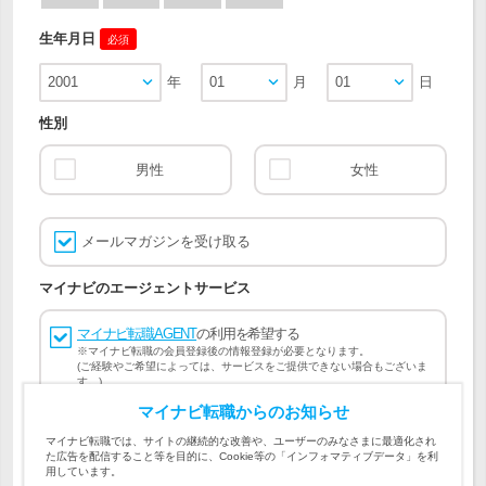
生年月日
必須
2001
年
01
月
01
日
性別
男性
女性
メールマガジンを受け取る
マイナビのエージェントサービス
マイナビ転職AGENT
の利用を希望する
※マイナビ転職の会員登録後の情報登録が必要となります。
(ご経験やご希望によっては、サービスをご提供できない場合もございま
す。)
マイナビ転職からのお知らせ
会員登録には
マイナビ転職 会員規約
、
マイナビ転職AGENT
マイナビ転職では、サイトの継続的な改善や、ユーザーのみなさまに最適化され
会員規約
、
マイナビ転職AGENT 個人情報の取り扱い
および
た広告を配信すること等を目的に、Cookie等の「インフォマティブデータ」を利
個人情報の取り扱い
への同意が必要です。
用しています。