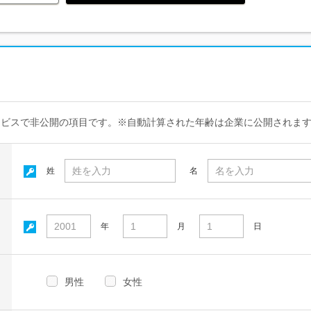
ービスで非公開の項目です。※自動計算された年齢は企業に公開されま
姓
名
年
月
日
男性
女性