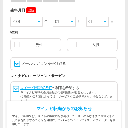
生年月日
必須
2001
年
01
月
01
日
性別
男性
女性
メールマガジンを受け取る
マイナビのエージェントサービス
マイナビ転職AGENT
の利用を希望する
※マイナビ転職の会員登録後の情報登録が必要となります。
(ご経験やご希望によっては、サービスをご提供できない場合もございま
す。)
マイナビ転職からのお知らせ
会員登録には
マイナビ転職 会員規約
、
マイナビ転職AGENT
マイナビ転職では、サイトの継続的な改善や、ユーザーのみなさまに最適化され
会員規約
、
マイナビ転職AGENT 個人情報の取り扱い
および
た広告を配信すること等を目的に、Cookie等の「インフォマティブデータ」を利
個人情報の取り扱い
への同意が必要です。
用しています。