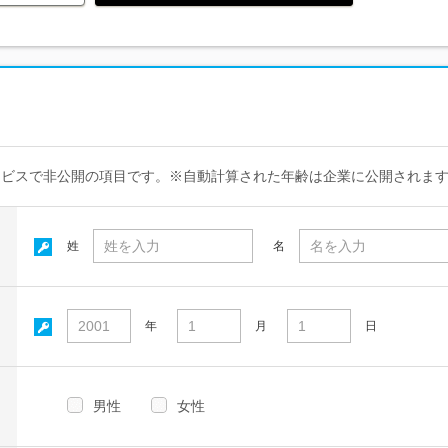
ービスで非公開の項目です。※自動計算された年齢は企業に公開されま
姓
名
年
月
日
男性
女性