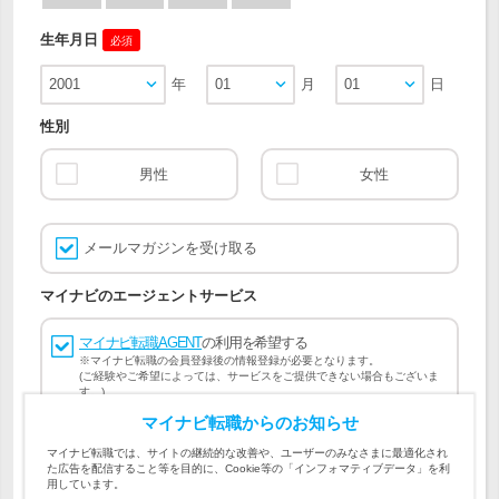
生年月日
必須
2001
年
01
月
01
日
性別
男性
女性
メールマガジンを受け取る
マイナビのエージェントサービス
マイナビ転職AGENT
の利用を希望する
※マイナビ転職の会員登録後の情報登録が必要となります。
(ご経験やご希望によっては、サービスをご提供できない場合もございま
す。)
マイナビ転職からのお知らせ
会員登録には
マイナビ転職 会員規約
、
マイナビ転職AGENT
マイナビ転職では、サイトの継続的な改善や、ユーザーのみなさまに最適化され
会員規約
、
マイナビ転職AGENT 個人情報の取り扱い
および
た広告を配信すること等を目的に、Cookie等の「インフォマティブデータ」を利
個人情報の取り扱い
への同意が必要です。
用しています。