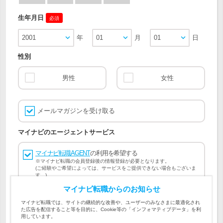
生年月日
必須
2001
年
01
月
01
日
性別
男性
女性
メールマガジンを受け取る
マイナビのエージェントサービス
マイナビ転職AGENT
の利用を希望する
※マイナビ転職の会員登録後の情報登録が必要となります。
(ご経験やご希望によっては、サービスをご提供できない場合もございま
す。)
マイナビ転職からのお知らせ
会員登録には
マイナビ転職 会員規約
、
マイナビ転職AGENT
マイナビ転職では、サイトの継続的な改善や、ユーザーのみなさまに最適化され
会員規約
、
マイナビ転職AGENT 個人情報の取り扱い
および
た広告を配信すること等を目的に、Cookie等の「インフォマティブデータ」を利
個人情報の取り扱い
への同意が必要です。
用しています。